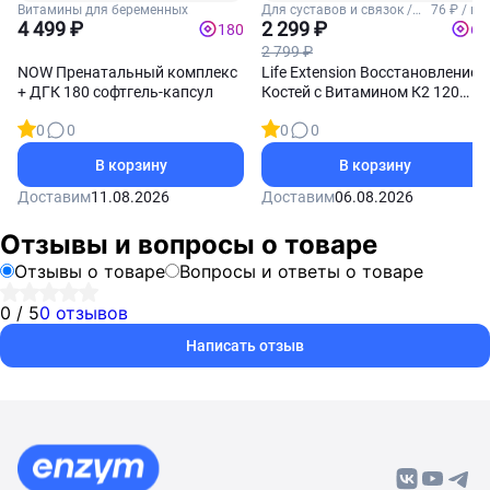
Витамины для беременных
Для суставов и связок /
76 ₽ / шт
4 499 ₽
Комплексы для суставов и
2 299 ₽
180
69
связок
2 799 ₽
NOW Пренатальный комплекс
Life Extension Восстановление
+ ДГК 180 софтгель-капсул
Костей с Витамином К2 120
капсул
0
0
0
0
В корзину
В корзину
Доставим
11.08.2026
Доставим
06.08.2026
Отзывы и вопросы о товаре
Отзывы о товаре
Вопросы и ответы о товаре
0 / 5
0 отзывов
Написать отзыв