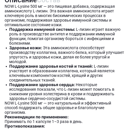
Описание
Состав
NOW L-Lysine 500 мг — это пищевая добавка, содержащая
аминокислоту L-лизин. Эта важная аминокислота играет
ключевую роль в многих биохимических процессах в
организме, поддерживая здоровье иммунной системы и
оптимальное состояние кожи.
Поддержка иммунной системы:
L-лизин играет важную
роль в производстве антител и поддержании иммунной
функции, помогая организму бороться с инфекциями и
болезнями.
Здоровье кожи:
Эта аминокислота способствует
производству коллагена, важного белка, который улучшает
упругость и здоровье кожи, делая ее более упругой и
молодой.
Поддержание здоровья костей и тканей:
L-лизин
участвует в образовании коллагена, который является
ключевым компонентом костей, хрящей и других
соединительных тканей.
Поддержание здоровья сердца:
Некоторые
исследования показали, что L-лизин может помогать в
снижении уровня холестерина в крови и поддерживать
здоровье сердечно-сосудистой системы.
NOW L-Lysine 500 мг — это натуральный и эффективный
способ поддержать общее здоровье и благополучие
организма.
Рекомендации по применению:
Принимать по 1 капсуле 1–3 раза в день.
Противопоказания: