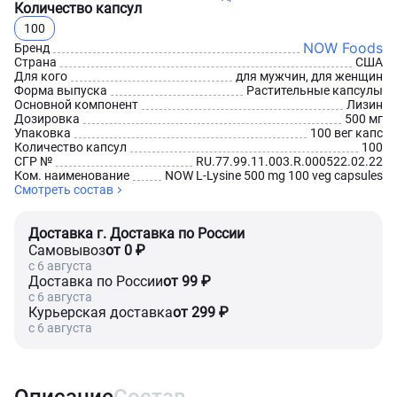
Количество капсул
100
NOW Foods
Бренд
Страна
США
Для кого
для мужчин, для женщин
Форма выпуска
Растительные капсулы
Основной компонент
Лизин
Дозировка
500 мг
Упаковка
100 вег капс
Количество капсул
100
СГР №
RU.77.99.11.003.R.000522.02.22
Ком. наименование
NOW L-Lysine 500 mg 100 veg capsules
Смотреть состав
Доставка г. Доставка по России
Самовывоз
от 0 ₽
c 6 августа
Доставка по России
от 99 ₽
c 6 августа
Курьерская доставка
от 299 ₽
c 6 августа