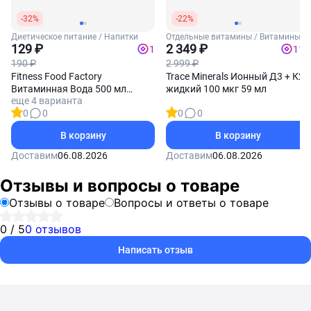
-32%
-22%
Диетическое питание / Напитки
Отдельные витамины / Витамины
129 ₽
Д3 и К2
2 349 ₽
1
117
190 ₽
2 999 ₽
Fitness Food Factory
Trace Minerals Ионный Д3 + К2
Витаминная Вода 500 мл
жидкий 100 мкг 59 мл
еще 4 варианта
(Виноград)
0
0
0
0
В корзину
В корзину
Доставим
06.08.2026
Доставим
06.08.2026
Отзывы и вопросы о товаре
Отзывы о товаре
Вопросы и ответы о товаре
0 / 5
0 отзывов
Написать отзыв