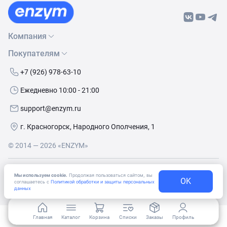
Компания
Покупателям
О нас
Бренды
Как сделать заказ
+7 (926) 978-63-10
Контакты
Условия доставки
Ежедневно 10:00 - 21:00
Политика обработки данных
Обмен и возврат
support@enzym.ru
Как получить скидку
г. Красногорск, Народного Ополчения, 1
© 2014 — 2026 «ENZYM»
Согласие
на получение рекламно-информационных
Мы используем cookie.
Продолжая пользоваться сайтом, вы
OK
материалов
соглашаетесь с
Политикой обработки и защиты персональных
данных
Главная
Каталог
Корзина
Списки
Заказы
Профиль