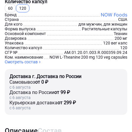
Количество капсул
60
120
NOW Foods
Бренд
Страна
США
Для кого
для мужчин, для женщин
Форма выпуска
Растительные капсулы
Основной компонент
Теанин
Дозировка
200 мг
Упаковка
120 вег капс
Количество капсул
120
СГР №
AM.01.20.01.003.R.000359.09.24
Ком. наименование
NOW L-Theanine 200 mg 120 veg capsules
Смотреть состав
Доставка г. Доставка по России
Самовывоз
от 0 ₽
c 6 августа
Доставка по России
от 99 ₽
c 6 августа
Курьерская доставка
от 299 ₽
c 6 августа
Описание
Состав