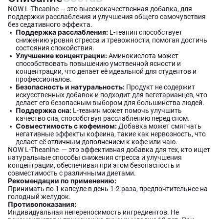
NOW L-Theanine — это высококачественная добавка, для
поддержки расслабления и улучшения общего самочувствия
без седативного эффекта.
Поддержка расслабления:
L-теанин способствует
снижению уровня стресса и тревожности, помогая достичь
состояния спокойствия.
Улучшение концентрации:
Аминокислота может
способствовать повышению умственной ясности и
концентрации, что делает её идеальной для студентов и
профессионалов.
Безопасность и натуральность:
Продукт не содержит
искусственных добавок и подходит для вегетарианцев, что
делает его безопасным выбором для большинства людей.
Поддержка сна:
L-теанин может помочь улучшить
качество сна, способствуя расслаблению перед сном.
Совместимость с кофеином:
Добавка может смягчать
негативные эффекты кофеина, такие как нервозность, что
делает её отличным дополнением к кофе или чаю.
NOW L-Theanine — это эффективная добавка для тех, кто ищет
натуральные способы снижения стресса и улучшения
концентрации, обеспечивая при этом безопасность и
совместимость с различными диетами.
Рекомендации по применению:
Принимать по 1 капсуле в день 1-2 раза, предпочтительнее на
голодный желудок.
Противопоказания:
Индивидуальная непереносимость ингредиентов. Не