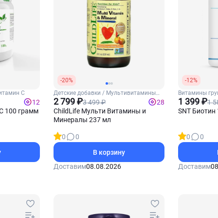
-20%
-12%
итамин С
Детские добавки / Мультивитамины
Витамины гру
для детей
2 799 ₽
Б7 (Биотин)
1 399 ₽
3 499 ₽
1 5
12
28
C 100 грамм
ChildLife Мульти Витамины и
SNT Биотин 
Минералы 237 мл
0
0
0
0
у
В корзину
Доставим
08.08.2026
Доставим
08