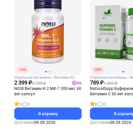
-14%
-28%
Отдельные витамины / Витамин К2
Отдельные витамины / В
2 399 ₽
789 ₽
2 799 ₽
1 099 ₽
96
NOW Витамин К-2 МК-7 300 мкг 60
NaturalSupp Буфериз
вег капсул
Витамин C 60 вег кап
0
0
0
0
В корзину
В корзин
Доставим
08.08.2026
Доставим
08.08.2026