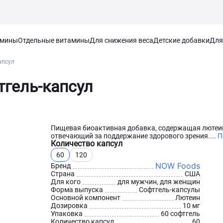
амины
Отдельные витамины
Для снижения веса
Детские добавки
Для
апсул
тгель-капсул
Пищевая биоактивная добавка, содержащая лютеи
отвечающий за поддержание здорового зрения....
П
Количество капсул
60
120
NOW Foods
Бренд
Страна
США
Для кого
для мужчин, для женщин
Форма выпуска
Софтгель-капсулы
Основной компонент
Лютеин
Дозировка
10 мг
Упаковка
60 софтгель
Количество капсул
60