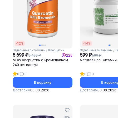
-12%
-14%
Отдельные витамины / Кверцетин
Отдельные витамины / В
5 699 ₽
599 ₽
6 499 ₽
699 ₽
228
NOW Кверцетин с Бромелаином
NaturalSupp Витамин 
240 вег капсул
0
0
0
0
В корзину
В корзин
Доставим
08.08.2026
Доставим
08.08.2026