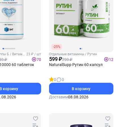
-25%
ппы Б / Витамин
23 ₽ / шт
Отдельные витамины / Рутин
599 ₽
89 ₽
799 ₽
70
12
10000 60 таблеток
NaturalSupp Рутин 60 капсул
0
0
В корзину
В корзину
.08.2026
Доставим
08.08.2026