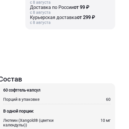
c 8 августа
Доставка по России
от 99 ₽
c 8 августа
Курьерская доставка
от 299 ₽
c 8 августа
Состав
60 софтгель-капсул
Порций в упаковке
60
В одной порции:
Лютеин (Xangold® (цветки
10 мг
календулы))