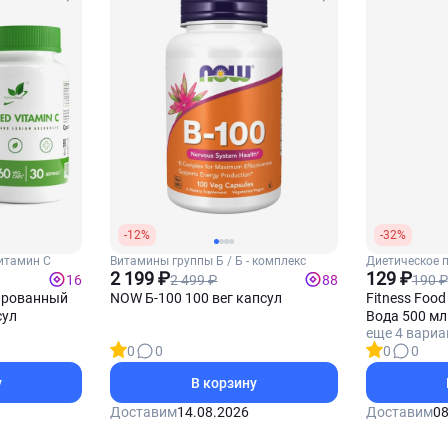
-12%
-32%
итамин С
Витамины группы Б / Б - комплекс
Диетическое п
2 199 ₽
129 ₽
2 499 ₽
190 ₽
16
88
ированный
NOW Б-100 100 вег капсул
Fitness Foo
сул
Вода 500 мл 
еще 4 вариа
0
0
0
0
у
В корзину
Доставим
14.08.2026
Доставим
08