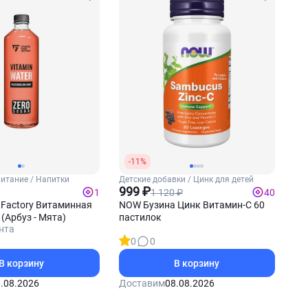
-11%
итание / Напитки
Детские добавки / Цинк для детей
999 ₽
1 120 ₽
1
40
d Factory Витаминная
NOW Бузина Цинк Витамин-С 60
(Арбуз - Мята)
пастилок
нта
0
0
В корзину
В корзину
.08.2026
Доставим
08.08.2026