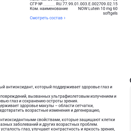
СГР №
RU.77.99.01.003.Е.002709.02.15
Ком. наименование
NOW Lutein 10 mg 60
softgels
Смотреть состав
ый антиоксидант, который поддерживает здоровье глаз и
т повреждений, вызванных ультрафиолетовым излучением и
вью глаз и сохранению остроты зрения.
ерживает здоровье макулы – области сетчатки,
редотвратить возрастные изменения и дегенерацию,
нтиоксидантными свойствами, которые защищают клетки
лазных заболеваний и других возрастных проблем.
сталость глаз, улучшает контрастность и яркость зрения,