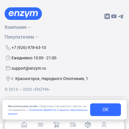
Компания
Покупателям
О нас
Бренды
Как сделать заказ
+7 (926) 978-63-10
Контакты
Условия доставки
Ежедневно 10:00 - 21:00
Политика обработки данных
Обмен и возврат
support@enzym.ru
Как получить скидку
г. Красногорск, Народного Ополчения, 1
© 2014 — 2026 «ENZYM»
Согласие
на получение рекламно-информационных
Мы используем cookie.
Продолжая пользоваться сайтом, вы
материалов
OK
соглашаетесь с
Политикой обработки и защиты персональных
данных