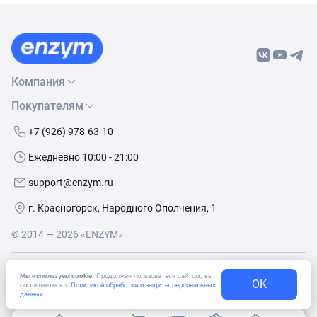
Компания
Покупателям
О нас
Бренды
Как сделать заказ
+7 (926) 978-63-10
Контакты
Условия доставки
Ежедневно 10:00 - 21:00
Политика обработки данных
Обмен и возврат
support@enzym.ru
Как получить скидку
г. Красногорск, Народного Ополчения, 1
© 2014 — 2026 «ENZYM»
Согласие
на получение рекламно-информационных
Мы используем cookie.
Продолжая пользоваться сайтом, вы
OK
материалов
соглашаетесь с
Политикой обработки и защиты персональных
данных