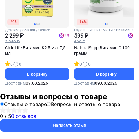
-29%
-14%
Детские добавки / Общее
Отдельные витамины / Витамин С
укрепление для детей
2 299 ₽
599 ₽
23
12
3 249 ₽
699 ₽
ChildLife Витамин К2 5 мкг 7,5
NaturalSupp Витамин C 100
мл
грамм
0
0
0
0
В корзину
В корзину
Доставим
09.08.2026
Доставим
09.08.2026
Отзывы и вопросы о товаре
Отзывы о товаре
Вопросы и ответы о товаре
0 / 5
0 отзывов
Написать отзыв