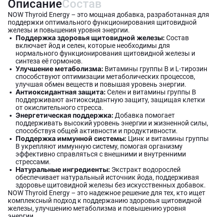
Описание
Состав
NOW Thyroid Energy – это мощная добавка, разработанная для
поддержки оптимального функционирования щитовидной
железы и повышения уровня энергии.
Поддержка здоровья щитовидной железы:
Состав
включает йод и селен, которые необходимы для
нормального функционирования щитовидной железы и
синтеза её гормонов.
Улучшение метаболизма:
Витамины группы B и L-тирозин
способствуют оптимизации метаболических процессов,
улучшая обмен веществ и повышая уровень энергии.
Антиоксидантная защита:
Селен и витамины группы B
поддерживают антиоксидантную защиту, защищая клетки
от окислительного стресса.
Энергетическая поддержка:
Добавка помогает
поддерживать высокий уровень энергии и жизненной силы,
способствуя общей активности и продуктивности.
Поддержка иммунной системы:
Цинк и витамины группы
B укрепляют иммунную систему, помогая организму
эффективно справляться с внешними и внутренними
стрессами.
Натуральные ингредиенты:
Экстракт водорослей
обеспечивает натуральный источник йода, поддерживая
здоровье щитовидной железы без искусственных добавок.
NOW Thyroid Energy – это надежное решение для тех, кто ищет
комплексный подход к поддержанию здоровья щитовидной
железы, улучшению метаболизма и повышению уровня
энергии.