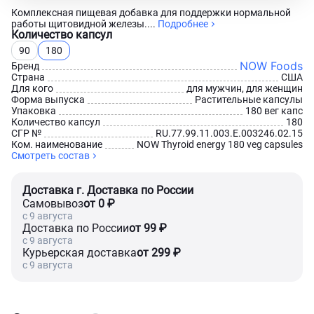
Комплексная пищевая добавка для поддержки нормальной
работы щитовидной железы....
Подробнее
Количество капсул
90
180
NOW Foods
Бренд
Страна
США
Для кого
для мужчин, для женщин
Форма выпуска
Растительные капсулы
Упаковка
180 вег капс
Количество капсул
180
СГР №
RU.77.99.11.003.Е.003246.02.15
Ком. наименование
NOW Thyroid energy 180 veg capsules
Смотреть состав
Доставка г. Доставка по России
Самовывоз
от 0 ₽
c 9 августа
Доставка по России
от 99 ₽
c 9 августа
Курьерская доставка
от 299 ₽
c 9 августа