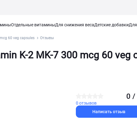
амины
Отдельные витамины
Для снижения веса
Детские добавки
Для
mcg 60 veg capsules
Отзывы
min K-2 MK-7 300 mcg 60 veg 
0 /
0 отзывов
Написать отзыв