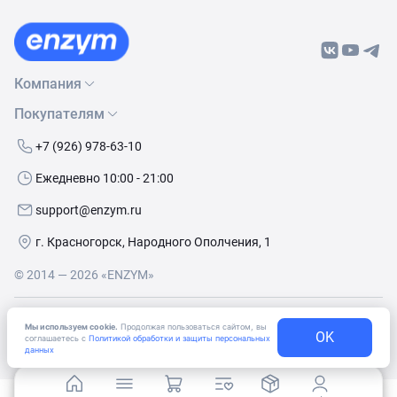
Компания
Покупателям
О нас
Бренды
Как сделать заказ
+7 (926) 978-63-10
Контакты
Условия доставки
Ежедневно 10:00 - 21:00
Политика обработки данных
Обмен и возврат
support@enzym.ru
Как получить скидку
г. Красногорск, Народного Ополчения, 1
© 2014 — 2026 «ENZYM»
Согласие
на получение рекламно-информационных
Мы используем cookie.
Продолжая пользоваться сайтом, вы
материалов
OK
соглашаетесь с
Политикой обработки и защиты персональных
данных