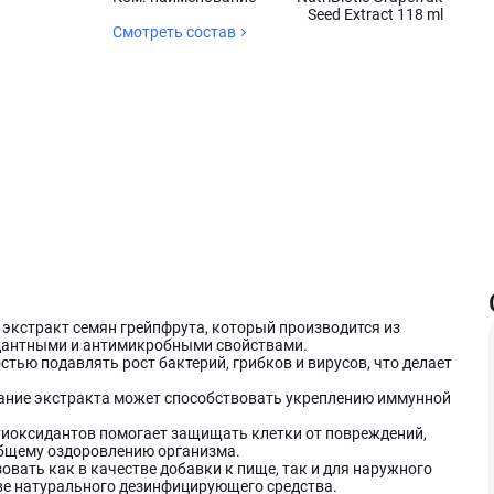
Seed Extract 118 ml
Смотреть состав
ый экстракт семян грейпфрута, который производится из
дантными и антимикробными свойствами.
тью подавлять рост бактерий, грибков и вирусов, что делает
ание экстракта может способствовать укреплению иммунной
иоксидантов помогает защищать клетки от повреждений,
бщему оздоровлению организма.
вать как в качестве добавки к пище, так и для наружного
тве натурального дезинфицирующего средства.