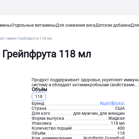
амины
Отдельные витамины
Для снижения веса
Детские добавки
Для
ракт семян Грейпфрута 118 мл
н Грейпфрута 118 мл
Продукт поддерживает здоровье, укрепляет иммун
систему и обладает антимикробными свойствами...
Объём
118
NutriBiotic
Бренд
Страна
США
Для кого
для мужчин, для женщин
Форма выпуска
Жидкая
Упаковка
118 мл
Количество порций
400
Объём
118
Ком. наименование
NutriBiotic Grapefruit