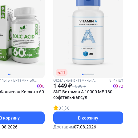
-24%
ппы Б / Витамин Б9
Отдельные витамины /
8 ₽ / шт
лота)
Витамин А
1 449 ₽
1 899 ₽
8
72
 Фолиевая Кислота 60
SNT Витамин А 10000 МЕ 180
софтгель-капсул
0
0
В корзину
В корзину
.08.2026
Доставим
07.08.2026