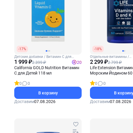
-17%
-18%
Детские добавки / Витамин С для
Отдельные витамины /
детей
1 999 ₽
Витамины Д3 и К2
2 299 ₽
2 399 ₽
2 799 ₽
20
California GOLD Nutrition Витамин
Life Extension Витами
С для Детей 118 мл
Морским Йодином 60
0
0
0
0
В корзину
В корзин
Доставим
07.08.2026
Доставим
07.08.2026