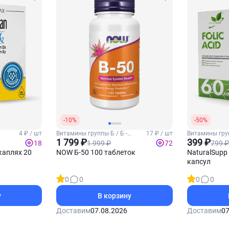
-10%
-50%
4 ₽ / шт
Витамины группы Б / Б -
17 ₽ / шт
Витамины гру
комплекс
1 799 ₽
(Фолиевая кис
399 ₽
1 999 ₽
799 ₽
18
72
каплях 20
NOW Б-50 100 таблеток
NaturalSupp
капсул
0
0
0
0
у
В корзину
Доставим
07.08.2026
Доставим
07