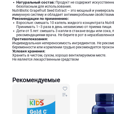
Натуральный состав:
Продукт не содержит искусственны
безопасным для использования.
NutriBiotic Grapefruit Seed Extract – это мощный и универ
иммунную систему и обладает антимикробными свойствами,
Рекомендации по применению:
Взрослые: смешать 10 капель жидкого концентрата NutriBi
Принимать 1–3 раза в день независимо от приема пищи.
Дети от 5 лет: смешать 3 капли в стакане воды или сока,
рекомендациями врача. Не берите в рот в неразбавленно
Противопоказания:
Индивидуальная непереносимость ингредиентов. Не рекоме
беременности или кормлении грудью рекомендуется прокон
Условия хранения:
Хранить в чистом, сухом, хорошо вентилируемом месте.
Не является лекарственным средством
Рекомендуемые