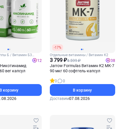
-17%
ппы Б / Витамин Б3
Отдельные витамины / Витамин К2
3 799 ₽
4 599 ₽
12
38
p Никотинамид
Jarrow Formulas Витамин К2 МК-7
60 вег капсул
90 мкг 60 софтгель-капсул
0
0
В корзину
В корзину
.08.2026
Доставим
07.08.2026