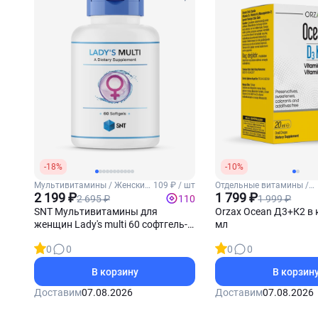
-18%
-10%
Мультивитамины / Женские
109 ₽ / шт
Отдельные витамины /
витамины
2 199 ₽
Витамины Д3 и К2
1 799 ₽
2 695 ₽
1 999 ₽
110
SNT Мультивитамины для
Orzax Ocean Д3+К2 в 
женщин Lady's multi 60 софтгель-
мл
капсул
0
0
0
0
В корзину
В корзин
Доставим
07.08.2026
Доставим
07.08.2026