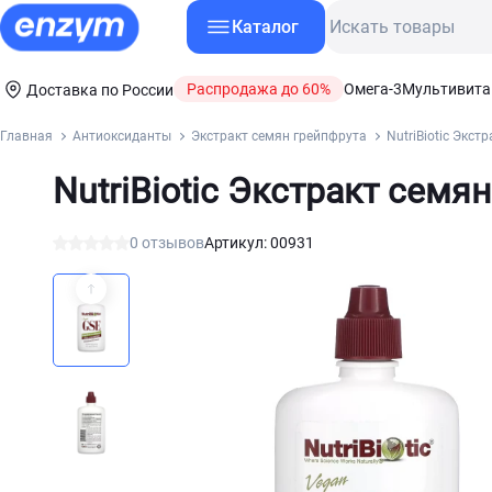
Каталог
Распродажа до 60%
Омега-3
Мультивит
Доставка по России
Главная
Антиоксиданты
Экстракт семян грейпфрута
NutriBiotic Экст
NutriBiotic Экстракт семя
0 отзывов
Артикул: 00931