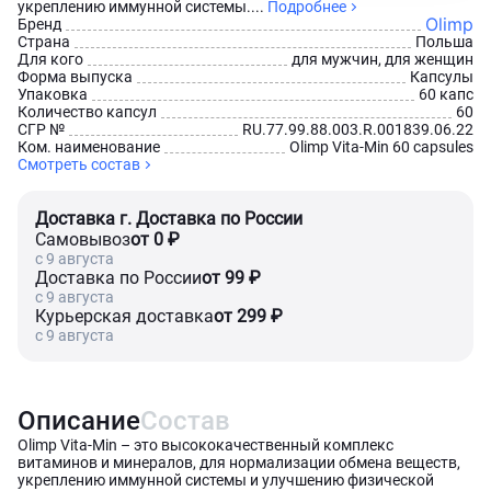
укреплению иммунной системы....
Подробнее
Olimp
Бренд
Страна
Польша
Для кого
для мужчин, для женщин
Форма выпуска
Капсулы
Упаковка
60 капс
Количество капсул
60
СГР №
RU.77.99.88.003.R.001839.06.22
Ком. наименование
Olimp Vita-Min 60 capsules
Смотреть состав
Доставка г. Доставка по России
Самовывоз
от 0 ₽
c 9 августа
Доставка по России
от 99 ₽
c 9 августа
Курьерская доставка
от 299 ₽
c 9 августа
Описание
Состав
Olimp Vita-Min – это высококачественный комплекс
витаминов и минералов, для нормализации обмена веществ,
укреплению иммунной системы и улучшению физической