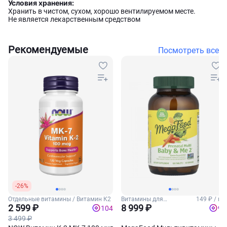
Условия хранения:
Хранить в чистом, сухом, хорошо вентилируемом месте.
Не является лекарственным средством
Рекомендуемые
Посмотреть все
-26%
Отдельные витамины / Витамин К2
Витамины для
149 ₽ / шт
2 599 ₽
беременных
8 999 ₽
104
90
3 499 ₽