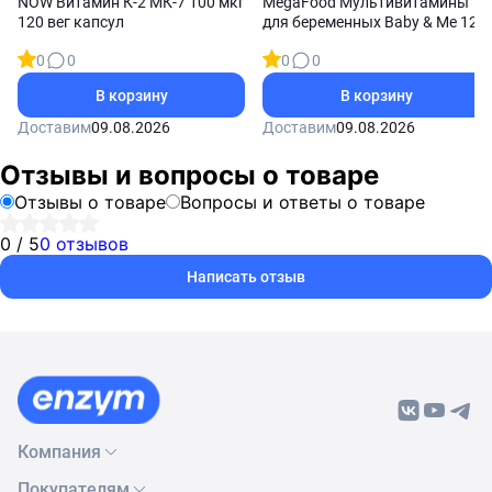
NOW Витамин К-2 МК-7 100 мкг
MegaFood Мультивитамины
120 вег капсул
для беременных Baby & Me 120
таблеток
0
0
0
0
В корзину
В корзину
Доставим
09.08.2026
Доставим
09.08.2026
Отзывы и вопросы о товаре
Отзывы о товаре
Вопросы и ответы о товаре
0 / 5
0 отзывов
Написать отзыв
Компания
Покупателям
О нас