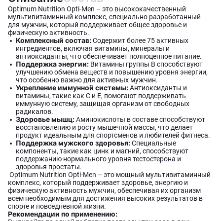
Optimum Nutrition Opti-Men – это высококачественный
мультивитаминный комплекс, специально разработанный
для мужчин, который поддерживает общее здоровье и
физическую активность.
Комплексный состав:
Содержит более 75 активных
ингредиентов, включая витамины, минералы и
антиоксиданты, что обеспечивает полноценное питание.
Поддержка энергии:
Витамины группы B способствуют
улучшению обмена веществ и повышению уровня энергии,
что особенно важно для активных мужчин.
Укрепление иммунной системы:
Антиоксиданты и
витамины, такие как C и E, помогают поддерживать
иммунную систему, защищая организм от свободных
радикалов.
Здоровье мышц:
Аминокислоты в составе способствуют
восстановлению и росту мышечной массы, что делает
продукт идеальным для спортсменов и любителей фитнеса.
Поддержка мужского здоровья:
Специальные
компоненты, такие как цинк и магний, способствуют
поддержанию нормального уровня тестостерона и
здоровья простаты.
Optimum Nutrition Opti-Men – это мощный мультивитаминный
комплекс, который поддерживает здоровье, энергию и
физическую активность мужчин, обеспечивая их организм
всем необходимым для достижения высоких результатов в
спорте и повседневной жизни.
Рекомендации по применению: