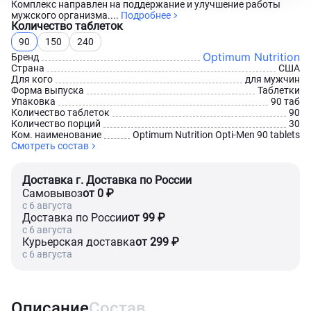
Комплекс направлен на поддержание и улучшение работы
мужского организма....
Подробнее
Количество таблеток
90
150
240
Optimum Nutrition
Бренд
Страна
США
Для кого
для мужчин
Форма выпуска
Таблетки
Упаковка
90 таб
Количество таблеток
90
Количество порций
30
Ком. наименование
Optimum Nutrition Opti-Men 90 tablets
Смотреть состав
Доставка г. Доставка по России
Самовывоз
от 0 ₽
c 6 августа
Доставка по России
от 99 ₽
c 6 августа
Курьерская доставка
от 299 ₽
c 6 августа
Описание
Состав