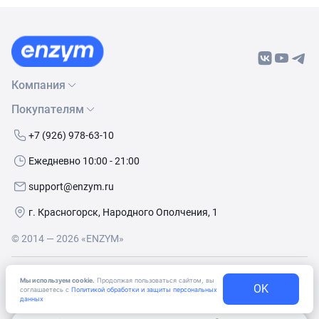
Компания
Покупателям
О нас
Бренды
Как сделать заказ
+7 (926) 978-63-10
Контакты
Условия доставки
Ежедневно 10:00 - 21:00
Политика обработки данных
Обмен и возврат
support@enzym.ru
Как получить скидку
г. Красногорск, Народного Ополчения, 1
© 2014 — 2026 «ENZYM»
Согласие
на получение рекламно-информационных
Мы используем cookie.
Продолжая пользоваться сайтом, вы
OK
материалов
соглашаетесь с
Политикой обработки и защиты персональных
данных