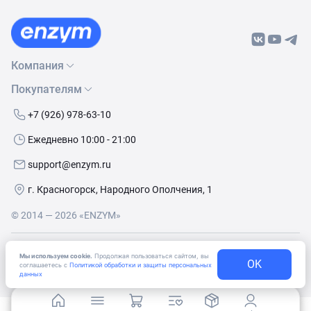
Компания
Покупателям
О нас
Бренды
Как сделать заказ
+7 (926) 978-63-10
Контакты
Условия доставки
Ежедневно 10:00 - 21:00
Политика обработки данных
Обмен и возврат
support@enzym.ru
Как получить скидку
г. Красногорск, Народного Ополчения, 1
© 2014 — 2026 «ENZYM»
Согласие
на получение рекламно-информационных
Мы используем cookie.
Продолжая пользоваться сайтом, вы
материалов
OK
соглашаетесь с
Политикой обработки и защиты персональных
данных