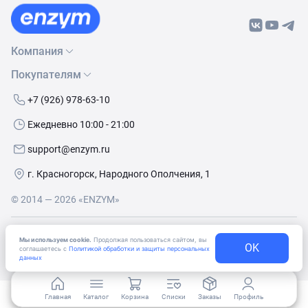
Компания
Покупателям
О нас
Бренды
Как сделать заказ
+7 (926) 978-63-10
Контакты
Условия доставки
Ежедневно 10:00 - 21:00
Политика обработки данных
Обмен и возврат
support@enzym.ru
Как получить скидку
г. Красногорск, Народного Ополчения, 1
© 2014 — 2026 «ENZYM»
Согласие
на получение рекламно-информационных
Мы используем cookie.
Продолжая пользоваться сайтом, вы
OK
материалов
соглашаетесь с
Политикой обработки и защиты персональных
данных
Главная
Каталог
Корзина
Списки
Заказы
Профиль