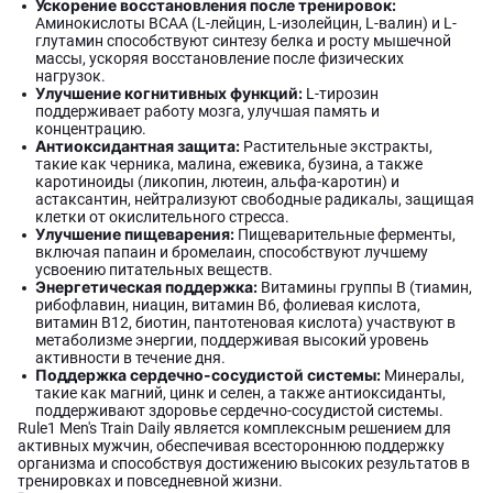
Ускорение восстановления после тренировок:
Аминокислоты BCAA (L-лейцин, L-изолейцин, L-валин) и L-
глутамин способствуют синтезу белка и росту мышечной
массы, ускоряя восстановление после физических
нагрузок.
Улучшение когнитивных функций:
L-тирозин
поддерживает работу мозга, улучшая память и
концентрацию.
Антиоксидантная защита:
Растительные экстракты,
такие как черника, малина, ежевика, бузина, а также
каротиноиды (ликопин, лютеин, альфа-каротин) и
астаксантин, нейтрализуют свободные радикалы, защищая
клетки от окислительного стресса.
Улучшение пищеварения:
Пищеварительные ферменты,
включая папаин и бромелаин, способствуют лучшему
усвоению питательных веществ.
Энергетическая поддержка:
Витамины группы B (тиамин,
рибофлавин, ниацин, витамин B6, фолиевая кислота,
витамин B12, биотин, пантотеновая кислота) участвуют в
метаболизме энергии, поддерживая высокий уровень
активности в течение дня.
Поддержка сердечно-сосудистой системы:
Минералы,
такие как магний, цинк и селен, а также антиоксиданты,
поддерживают здоровье сердечно-сосудистой системы.
Rule1 Men's Train Daily является комплексным решением для
активных мужчин, обеспечивая всестороннюю поддержку
организма и способствуя достижению высоких результатов в
тренировках и повседневной жизни.