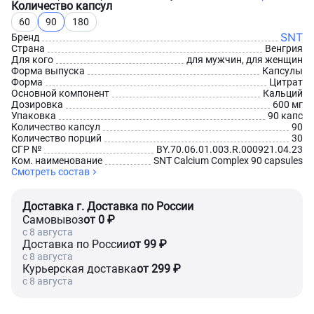
Количество капсул
60
90
180
SNT
Бренд
Страна
Венгрия
Для кого
для мужчин, для женщин
Форма выпуска
Капсулы
Форма
Цитрат
Основной компонент
Кальций
Дозировка
600 мг
Упаковка
90 капс
Количество капсул
90
Количество порций
30
СГР №
BY.70.06.01.003.R.000921.04.23
Ком. наименование
SNT Calcium Complex 90 capsules
Смотреть состав
Доставка г. Доставка по России
Самовывоз
от 0 ₽
c 8 августа
Доставка по России
от 99 ₽
c 8 августа
Курьерская доставка
от 299 ₽
c 8 августа