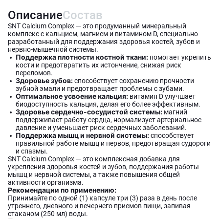
Описание
Состав
SNT Calcium Complex — это продуманный минеральный
комплекс с кальцием, магнием и витамином D, специально
разработанный для поддержания здоровья костей, зубов и
нервно-мышечной системы.
Поддержка плотности костной ткани:
помогает укрепить
кости и предотвратить их истончение, снижая риск
переломов.
Здоровье зубов:
способствует сохранению прочности
зубной эмали и предотвращает проблемы с зубами.
Оптимальное усвоение кальция:
витамин D улучшает
биодоступность кальция, делая его более эффективным.
Здоровье сердечно-сосудистой системы:
магний
поддерживает работу сердца, нормализует артериальное
давление и уменьшает риск сердечных заболеваний.
Поддержка мышц и нервной системы:
способствует
правильной работе мышц и нервов, предотвращая судороги
и спазмы.
SNT Calcium Complex — это комплексная добавка для
укрепления здоровья костей и зубов, поддержания работы
мышц и нервной системы, а также повышения общей
активности организма.
Рекомендации по применению:
Принимайте по одной (1) капсуле три (3) раза в день после
утреннего, дневного и вечернего приемов пищи, запивая
стаканом (250 мл) воды.