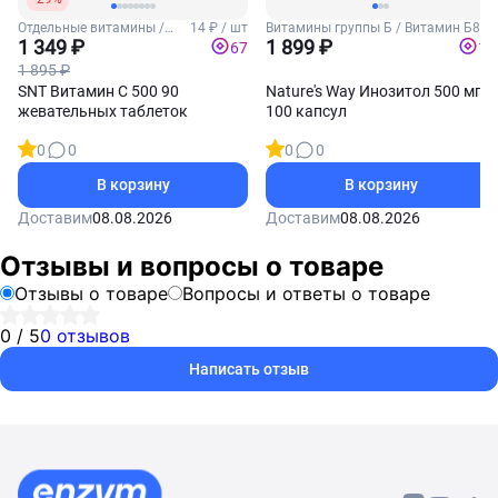
Отдельные витамины /
14 ₽ / шт
Витамины группы Б / Витамин Б8
Витамин С
1 349 ₽
(Инозитол)
1 899 ₽
67
19
1 895 ₽
SNT Витамин С 500 90
Nature's Way Инозитол 500 мг
жевательных таблеток
100 капсул
0
0
0
0
В корзину
В корзину
Доставим
08.08.2026
Доставим
08.08.2026
Отзывы и вопросы о товаре
Отзывы о товаре
Вопросы и ответы о товаре
0 / 5
0 отзывов
Написать отзыв