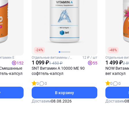
-24%
-48%
итамин Е
Отдельные витамины /
12 ₽ / шт
Отдельные ви
Витамин А
1 099 ₽
1 499 ₽
1 450 ₽
2 8
152
55
 Смешанные
SNT Витамин А 10000 МЕ 90
NOW Витамин
гель-капсул
софтгель-капсул
вег капсул
0
0
0
0
у
В корзину
Доставим
08.08.2026
Доставим
08