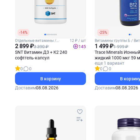
-14%
-25%
Отдельные витамины /
12 ₽ / шт
Витамины группы Б / Ви
Витамины Д3 и К2
2 899 ₽
1 499 ₽
3 390 ₽
1 999 ₽
145
SNT Витамин Д3 + К2 240
Trace Minerals Ионны
софтгель-капсул
жидкий 1000 мкг 59 
еще 1 вариант
(Виноград)
0
0
0
0
В корзину
В корзин
Доставим
08.08.2026
Доставим
08.08.2026