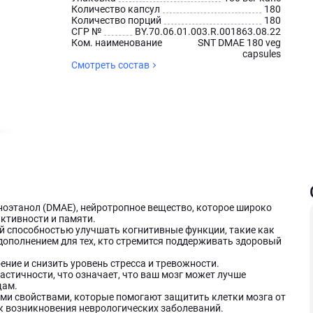
Количество капсул
180
Количество порций
180
СГР №
BY.70.06.01.003.R.001863.08.22
Ком. наименование
SNT DMAE 180 veg
capsules
Смотреть состав
оэтанол (DMAE), нейротропное вещество, которое широко
ктивности и памяти.
й способностью улучшать когнитивные функции, такие как
дополнением для тех, кто стремится поддерживать здоровый
ние и снизить уровень стресса и тревожности.
стичности, что означает, что ваш мозг может лучше
щам.
и свойствами, которые помогают защитить клетки мозга от
к возникновения неврологических заболеваний.