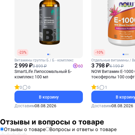
-23%
-10%
Витамины группы Б / Б - комплекс
Отдельные витамины / В
2 999 ₽
3 798 ₽
3 899 ₽
4 199 ₽
60
SmartLife Липосомальный Б-
NOW Витамин Е-1000
комплекс 100 мл
токоферолы 100 софт
0
0
5
1
В корзину
В корзин
Доставим
08.08.2026
Доставим
08.08.2026
Отзывы и вопросы о товаре
Отзывы о товаре
Вопросы и ответы о товаре