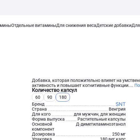
амины
Отдельные витамины
Для снижения веса
Детские добавки
Для
Добавка, которая положительно влияет на умстве
активность и повышает когнитивные функции....
По
Количество капсул
60
90
180
SNT
Бренд
Страна
Венгрия
Для кого
для мужчин, для женщин
Форма выпуска
Растительные капсулы
Основной
Д-диметиламиноэтанол
компонент
Дозировка
250 мг
Упаковка
180 вег капс