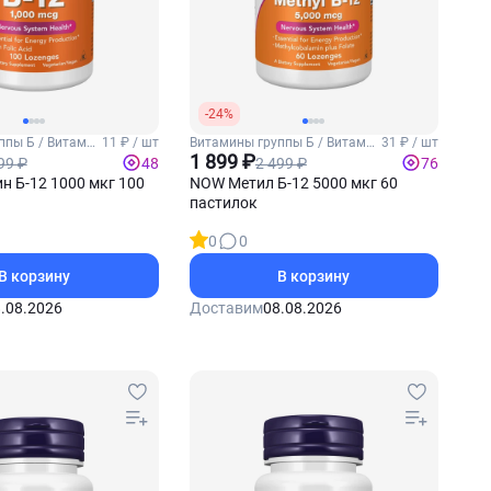
-24%
ппы Б / Витамин
11 ₽ / шт
Витамины группы Б / Витамин
31 ₽ / шт
Б12
1 899 ₽
99 ₽
2 499 ₽
48
76
 Б-12 1000 мкг 100
NOW Метил Б-12 5000 мкг 60
пастилок
0
0
В корзину
В корзину
.08.2026
Доставим
08.08.2026