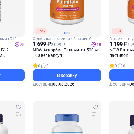
-19%
-33%
тамин Б12
Отдельные витамины / Витамин С
Витамины гру
1 699 ₽
Б12
1 199 ₽
2 099 ₽
1 7
75
68
й Б12
NOW Аскорбил Пальмитат 500 мг
NOW Витамин
мл
100 вег капсул
пастилок
0
0
0
0
у
В корзину
Доставим
08.08.2026
Доставим
08