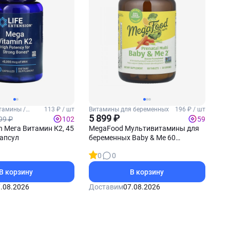
тамины /
113 ₽ / шт
Витамины для беременных
196 ₽ / шт
5 899 ₽
99 ₽
102
59
on Мега Витамин К2, 45
MegaFood Мультивитамины для
капсул
беременных Baby & Me 60
таблеток
0
0
В корзину
В корзину
.08.2026
Доставим
07.08.2026