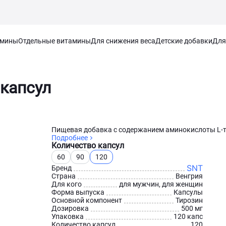
амины
Отдельные витамины
Для снижения веса
Детские добавки
Для
 капсул
Пищевая добавка с содержанием аминокислоты L-ти
Подробнее
Количество капсул
60
90
120
SNT
Бренд
Страна
Венгрия
Для кого
для мужчин, для женщин
Форма выпуска
Капсулы
Основной компонент
Тирозин
Дозировка
500 мг
Упаковка
120 капс
Количество капсул
120