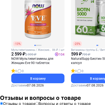
-13%
-25%
Мультивитамины / Женские
86 ₽ / шт
Витамины группы Б / Ви
витамины
2 599 ₽
(Биотин)
599 ₽
2 999 ₽
799 ₽
104
NOW Мультивитамины для
NaturalSupp Биотин 5
Женщин Eve 90 таблеток
капсул
0
0
0
0
В корзину
В корзин
Доставим
07.08.2026
Доставим
07.08.2026
Отзывы и вопросы о товаре
Отзывы о товаре
Вопросы и ответы о товаре