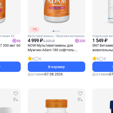
-7%
итамин К2
Мультивитамины / Мужские витамины
Отдельные ви
4 999 ₽
Витамин С
1 549 ₽
5 399 ₽
96
200
7 300 мкг 60
NOW Мультивитамины для
SNT Витамин
Мужчин Adam 180 софтгель-
жевательны
капсул
0
0
0
0
у
В корзину
Доставим
07.08.2026
Доставим
07