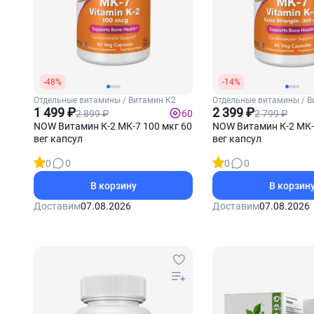
-48%
-14%
Отдельные витамины / Витамин К2
Отдельные витамины / В
1 499 ₽
2 399 ₽
2 899 ₽
2 799 ₽
60
NOW Витамин К-2 МК-7 100 мкг 60
NOW Витамин К-2 МК-
вег капсул
вег капсул
0
0
0
0
В корзину
В корзин
Доставим
07.08.2026
Доставим
07.08.2026