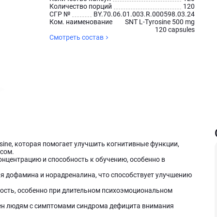
Количество порций
120
СГР №
BY.70.06.01.003.R.000598.03.24
Ком. наименование
SNT L-Tyrosine 500 mg
120 capsules
Смотреть состав
osine, которая помогает улучшить когнитивные функции,
ссом.
онцентрацию и способность к обучению, особенно в
я дофамина и норадреналина, что способствует улучшению
ость, особенно при длительном психоэмоциональном
ен людям с симптомами синдрома дефицита внимания