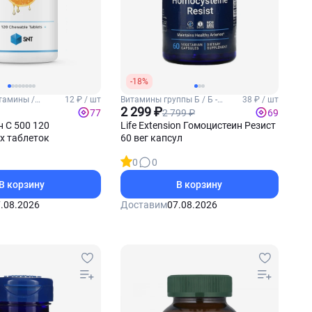
-18%
тамины /
12 ₽ / шт
Витамины группы Б / Б -
38 ₽ / шт
комплекс
2 299 ₽
2 799 ₽
77
69
 С 500 120
Life Extension Гомоцистеин Резист
х таблеток
60 вег капсул
0
0
В корзину
В корзину
.08.2026
Доставим
07.08.2026