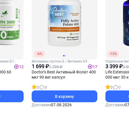
-6%
-15%
тамин Б7
Витамины группы Б / Витамин Б9
Отдельные ви
(Фолиевая кислота)
1 699 ₽
Витамин К2
3 399 ₽
1 799 ₽
3 9
12
17
000 60
Doctor's Best Активный Фолат 400
Life Extensi
мкг 90 вег капсул
000 мкг 30 
0
0
0
0
у
В корзину
Доставим
07.08.2026
Доставим
07