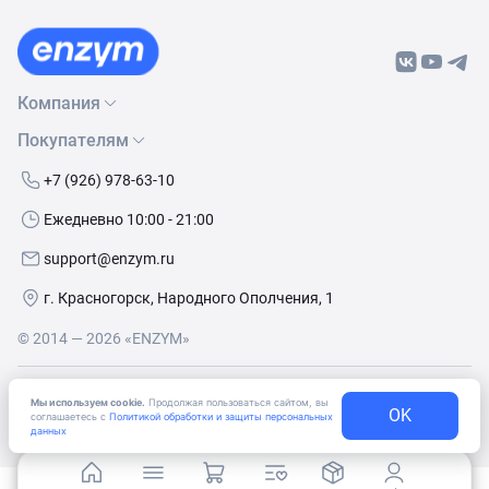
Компания
Покупателям
О нас
Бренды
Как сделать заказ
+7 (926) 978-63-10
Контакты
Условия доставки
Ежедневно 10:00 - 21:00
Политика обработки данных
Обмен и возврат
support@enzym.ru
Как получить скидку
г. Красногорск, Народного Ополчения, 1
© 2014 — 2026 «ENZYM»
Согласие
на получение рекламно-информационных
Мы используем cookie.
Продолжая пользоваться сайтом, вы
материалов
OK
соглашаетесь с
Политикой обработки и защиты персональных
данных