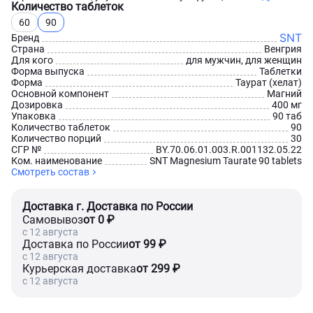
Количество таблеток
60
90
SNT
Бренд
Страна
Венгрия
Для кого
для мужчин, для женщин
Форма выпуска
Таблетки
Форма
Таурат (хелат)
Основной компонент
Магний
Дозировка
400 мг
Упаковка
90 таб
Количество таблеток
90
Количество порций
30
СГР №
BY.70.06.01.003.R.001132.05.22
Ком. наименование
SNT Magnesium Taurate 90 tablets
Смотреть состав
Доставка г. Доставка по России
Самовывоз
от 0 ₽
c 12 августа
Доставка по России
от 99 ₽
c 12 августа
Курьерская доставка
от 299 ₽
c 12 августа