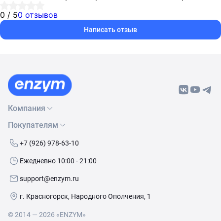
0 / 5
0 отзывов
Написать отзыв
Компания
Покупателям
О нас
Бренды
Как сделать заказ
+7 (926) 978-63-10
Контакты
Условия доставки
Ежедневно 10:00 - 21:00
Политика обработки данных
Обмен и возврат
support@enzym.ru
Как получить скидку
г. Красногорск, Народного Ополчения, 1
© 2014 — 2026 «ENZYM»