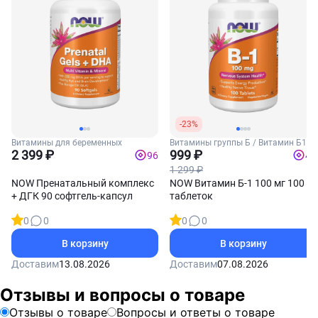
-23%
Витамины для беременных
Витамины группы Б / Витамин Б1
2 399 ₽
(Тиамин)
999 ₽
96
40
1 299 ₽
NOW Пренатальный комплекс
NOW Витамин Б-1 100 мг 100
+ ДГК 90 софтгель-капсул
таблеток
0
0
0
0
В корзину
В корзину
Доставим
13.08.2026
Доставим
07.08.2026
Отзывы и вопросы о товаре
Отзывы о товаре
Вопросы и ответы о товаре