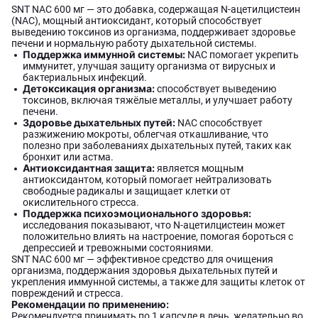
SNT NAC 600 мг — это добавка, содержащая N-ацетилцистеин
(NAC), мощный антиоксидант, который способствует
выведению токсинов из организма, поддерживает здоровье
печени и нормальную работу дыхательной системы.
Поддержка иммунной системы:
NAC помогает укрепить
иммунитет, улучшая защиту организма от вирусных и
бактериальных инфекций.
Детоксикация организма:
способствует выведению
токсинов, включая тяжёлые металлы, и улучшает работу
печени.
Здоровье дыхательных путей:
NAC способствует
разжижению мокроты, облегчая откашливание, что
полезно при заболеваниях дыхательных путей, таких как
бронхит или астма.
Антиоксидантная защита:
является мощным
антиоксидантом, который помогает нейтрализовать
свободные радикалы и защищает клетки от
окислительного стресса.
Поддержка психоэмоционального здоровья:
исследования показывают, что N-ацетилцистеин может
положительно влиять на настроение, помогая бороться с
депрессией и тревожными состояниями.
SNT NAC 600 мг — эффективное средство для очищения
организма, поддержания здоровья дыхательных путей и
укрепления иммунной системы, а также для защиты клеток от
повреждений и стресса.
Рекомендации по применению:
Рекомендуется принимать по 1 капсуле в день, желательно во