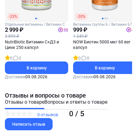
-23%
-20%
Отдельные витамины / Витамин С
Витамины группы Б / Витамин Б7
2 999 ₽
(Биотин)
999 ₽
30
40
3 899 ₽
1 249 ₽
NutriBiotic Витамин С+Д3 и
NOW Биотин 5000 мкг 60 вег
Цинк 250 капсул
капсул
0
0
0
0
В корзину
В корзину
Доставим
09.08.2026
Доставим
09.08.2026
Отзывы и вопросы о товаре
Отзывы о товаре
Вопросы и ответы о товаре
0 / 5
0 отзывов
Написать отзыв