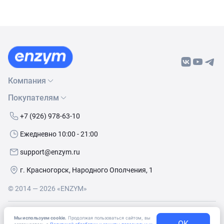
Компания
Покупателям
О нас
Бренды
Как сделать заказ
+7 (926) 978-63-10
Контакты
Условия доставки
Ежедневно 10:00 - 21:00
Политика обработки данных
Обмен и возврат
support@enzym.ru
Как получить скидку
г. Красногорск, Народного Ополчения, 1
© 2014 — 2026 «ENZYM»
Согласие
на получение рекламно-информационных
Мы используем cookie.
Продолжая пользоваться сайтом, вы
OK
материалов