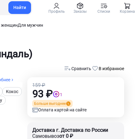
Найти
Профиль
Заказы
Списки
Корзина
 женщин
Для мужчин
индаль)
Сравнить
В избранное
обнее
159 ₽
93 ₽
Кокос
1
у
Больше выгоднее
Оплата картой на сайте
Доставка г. Доставка по России
Самовывоз
от 0 ₽