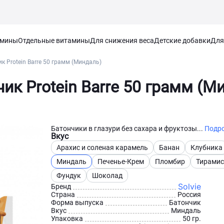
амины
Отдельные витамины
Для снижения веса
Детские добавки
Для
к Protein Barre 50 грамм (Миндаль)
ик Protein Barre 50 грамм (М
Батончики в глазури без сахара и фруктозы...
Подр
Вкус
Арахис и соленая карамель
Банан
Клубника
Миндаль
Печенье-Крем
Пломбир
Тирамис
Фундук
Шоколад
Solvie
Бренд
Страна
Россия
Форма выпуска
Батончик
Вкус
Миндаль
Упаковка
50 гр.