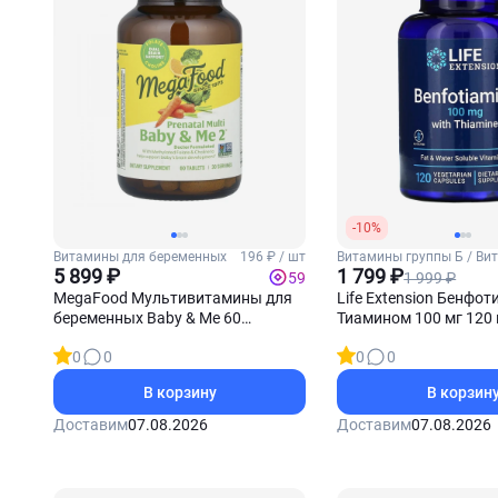
-10%
Витамины для беременных
196 ₽ / шт
Витамины группы Б / Ви
5 899 ₽
Б1 (Тиамин)
1 799 ₽
1 999 ₽
59
MegaFood Мультивитамины для
Life Extension Бенфот
беременных Baby & Me 60
Тиамином 100 мг 120 
таблеток
0
0
0
0
В корзину
В корзин
Доставим
07.08.2026
Доставим
07.08.2026