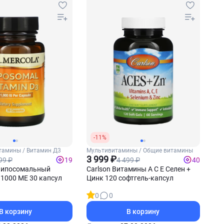
-11%
тамины / Витамин Д3
Мультивитамины / Общие витамины
3 999 ₽
99 ₽
4 499 ₽
19
40
 Липосомальный
Carlson Витамины А С Е Селен +
1000 МЕ 30 капсул
Цинк 120 софтгель-капсул
0
0
В корзину
В корзину