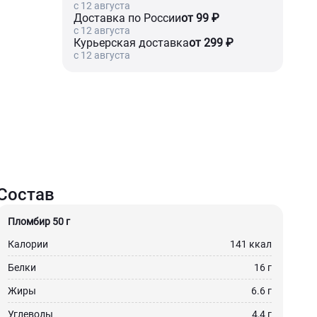
c 12 августа
Доставка по России
от 99 ₽
c 12 августа
Курьерская доставка
от 299 ₽
c 12 августа
Состав
Пломбир 50 г
Калории
141 ккал
Белки
16 г
Жиры
6.6 г
Углеводы
4,4 г