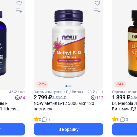
-22%
-34%
46 ₽ / шт
Витамины группы Б / Витамин
23 ₽ / шт
Отдельные ви
тей
Б12
2 799 ₽
1 899 ₽
3 599 ₽
2 8
84
112
ны и
NOW Метил Б-12 5000 мкг 120
Dr. Mercola
ildren's
пастилок
Витамин Д3 
n Mix 120
0
0
0
0
ок
у
В корзину