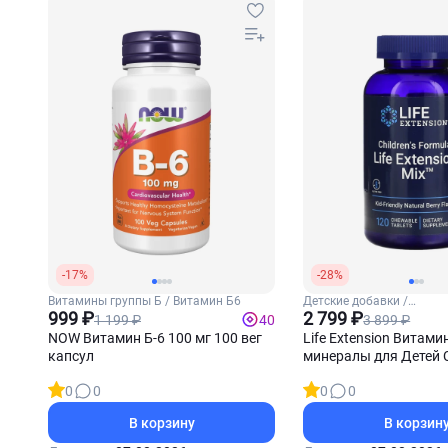
-17%
-28%
Витамины группы Б / Витамин Б6
Детские добавки /
999 ₽
Мультивитамины для де
2 799 ₽
1 199 ₽
3 899 ₽
40
NOW Витамин Б-6 100 мг 100 вег
Life Extension Витами
капсул
минералы для Детей Ch
Formula Life Extenstio
0
0
0
0
жевательных таблет
В корзину
В корзин