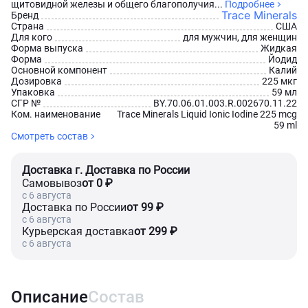
щитовидной железы и общего благополучия...
Подробнее
Trace Minerals
Бренд
Страна
США
Для кого
для мужчин, для женщин
Форма выпуска
Жидкая
Форма
Йодид
Основной компонент
Калий
Дозировка
225 мкг
Упаковка
59 мл
СГР №
BY.70.06.01.003.R.002670.11.22
Ком. наименование
Trace Minerals Liquid Ionic Iodine 225 mcg
59 ml
Смотреть состав
Доставка г. Доставка по России
Самовывоз
от 0 ₽
c 6 августа
Доставка по России
от 99 ₽
c 6 августа
Курьерская доставка
от 299 ₽
c 6 августа
Описание
Состав