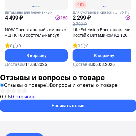
-18%
Витамины для беременных
Для суставов и связок /
76 ₽ / шт
4 499 ₽
Комплексы для суставов и
2 299 ₽
180
69
связок
2 799 ₽
NOW Пренатальный комплекс
Life Extension Восстановление
+ ДГК 180 софтгель-капсул
Костей с Витамином К2 120
капсул
0
0
0
0
В корзину
В корзину
Доставим
11.08.2026
Доставим
06.08.2026
Отзывы и вопросы о товаре
Отзывы о товаре
Вопросы и ответы о товаре
0 / 5
0 отзывов
Написать отзыв