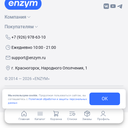
Компания
Покупателям
О нас
Бренды
Как сделать заказ
+7 (926) 978-63-10
Контакты
Условия доставки
Ежедневно 10:00 - 21:00
Политика обработки данных
Обмен и возврат
support@enzym.ru
Как получить скидку
г. Красногорск, Народного Ополчения, 1
© 2014 — 2026 «ENZYM»
Согласие
на получение рекламно-информационных
Мы используем cookie.
Продолжая пользоваться сайтом, вы
OK
материалов
соглашаетесь с
Политикой обработки и защиты персональных
данных
Главная
Каталог
Корзина
Списки
Заказы
Профиль