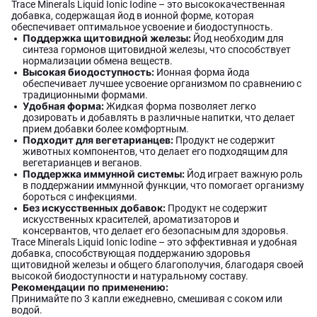
Trace Minerals Liquid Ionic Iodine – это высококачественная
добавка, содержащая йод в ионной форме, которая
обеспечивает оптимальное усвоение и биодоступность.
Поддержка щитовидной железы:
Йод необходим для
синтеза гормонов щитовидной железы, что способствует
нормализации обмена веществ.
Высокая биодоступность:
Ионная форма йода
обеспечивает лучшее усвоение организмом по сравнению с
традиционными формами.
Удобная форма:
Жидкая форма позволяет легко
дозировать и добавлять в различные напитки, что делает
прием добавки более комфортным.
Подходит для вегетарианцев:
Продукт не содержит
животных компонентов, что делает его подходящим для
вегетарианцев и веганов.
Поддержка иммунной системы:
Йод играет важную роль
в поддержании иммунной функции, что помогает организму
бороться с инфекциями.
Без искусственных добавок:
Продукт не содержит
искусственных красителей, ароматизаторов и
консервантов, что делает его безопасным для здоровья.
Trace Minerals Liquid Ionic Iodine – это эффективная и удобная
добавка, способствующая поддержанию здоровья
щитовидной железы и общего благополучия, благодаря своей
высокой биодоступности и натуральному составу.
Рекомендации по применению:
Принимайте по 3 капли ежедневно, смешивая с соком или
водой.