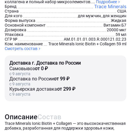
коллагена и полный набор микроэлементов....
Подробнее
Trace Minerals
Бренд
Страна
США
Для кого
для мужчин, для женщин
Форма выпуска
Жидкая
Основной компонент
Витамин Б7
Дозировка
20000 мкг
Упаковка
59 мл
СГР №
AM.01.01.01.003.R.000121.02.23
Ком. наименование
Trace Minerals Ionic Biotin + Collagen 59 ml
Смотреть состав
Доставка г. Доставка по России
Самовывоз
от 0 ₽
c 9 августа
Доставка по России
от 99 ₽
c 9 августа
Курьерская доставка
от 299 ₽
c 9 августа
Описание
Состав
Trace Minerals Ionic Biotin + Collagen — это высококачественная
добавка, разработанная для поддержки здоровья кожи,