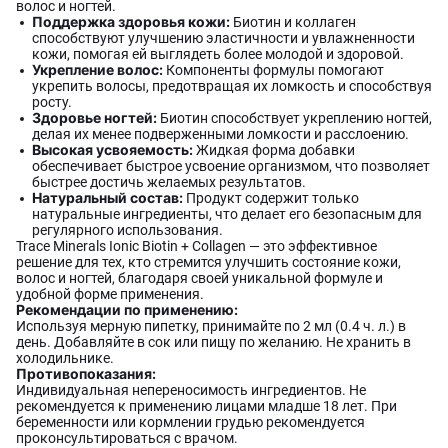
волос и ногтей.
Поддержка здоровья кожи:
Биотин и коллаген
способствуют улучшению эластичности и увлажненности
кожи, помогая ей выглядеть более молодой и здоровой.
Укрепление волос:
Компоненты формулы помогают
укрепить волосы, предотвращая их ломкость и способствуя
росту.
Здоровье ногтей:
Биотин способствует укреплению ногтей,
делая их менее подверженными ломкости и расслоению.
Высокая усвояемость:
Жидкая форма добавки
обеспечивает быстрое усвоение организмом, что позволяет
быстрее достичь желаемых результатов.
Натуральный состав:
Продукт содержит только
натуральные ингредиенты, что делает его безопасным для
регулярного использования.
Trace Minerals Ionic Biotin + Collagen — это эффективное
решение для тех, кто стремится улучшить состояние кожи,
волос и ногтей, благодаря своей уникальной формуле и
удобной форме применения.
Рекомендации по применению:
Используя мерную пипетку, принимайте по 2 мл (0.4 ч. л.) в
день. Добавляйте в сок или пищу по желанию. Не хранить в
холодильнике.
Противопоказания:
Индивидуальная непереносимость ингредиентов. Не
рекомендуется к применению лицами младше 18 лет. При
беременности или кормлении грудью рекомендуется
проконсультироваться с врачом.