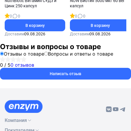
NutriBiotic Витамин С+Д3 и
NOW Биотин 5000 мкг 60 вег
Цинк 250 капсул
капсул
0
0
0
0
В корзину
В корзину
Доставим
09.08.2026
Доставим
09.08.2026
Отзывы и вопросы о товаре
Отзывы о товаре
Вопросы и ответы о товаре
0 / 5
0 отзывов
Написать отзыв
Компания
Покупателям
О нас