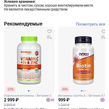
Условия хранения:
Хранить в чистом, сухом, хорошо вентилируемом месте.
Не является лекарственным средством
Рекомендуемые
Посмотреть все
-23%
-20%
Отдельные витамины / Витамин С
Витамины группы Б / Витамин Б7
2 999 ₽
(Биотин)
999 ₽
30
40
3 899 ₽
1 249 ₽