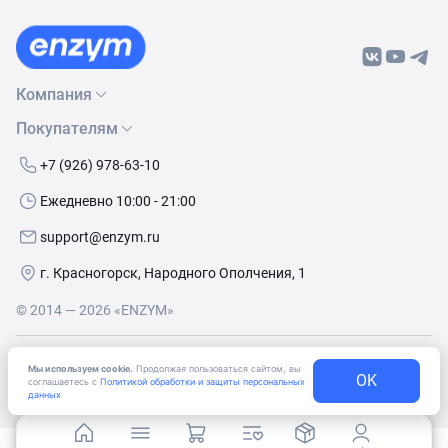
Компания
Покупателям
О нас
Бренды
Как сделать заказ
+7 (926) 978-63-10
Контакты
Условия доставки
Ежедневно 10:00 - 21:00
Политика обработки данных
Обмен и возврат
support@enzym.ru
Как получить скидку
г. Красногорск, Народного Ополчения, 1
© 2014 — 2026 «ENZYM»
Согласие
на получение рекламно-информационных
Мы используем cookie.
Продолжая пользоваться сайтом, вы
материалов
OK
соглашаетесь с
Политикой обработки и защиты персональных
данных