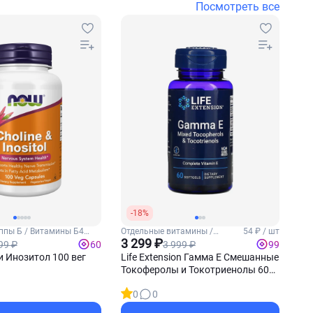
Посмотреть все
-18%
ппы Б / Витамины Б4
Отдельные витамины /
54 ₽ / шт
Витамин Е
3 299 ₽
99 ₽
3 999 ₽
60
99
 Инозитол 100 вег
Life Extension Гамма Е Смешанные
Токоферолы и Токотриенолы 60
софтгель-капсул
0
0