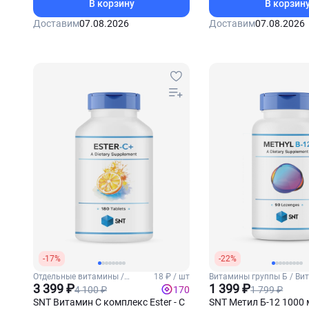
В корзину
В корзин
Доставим
07.08.2026
Доставим
07.08.2026
-17%
-22%
Отдельные витамины /
18 ₽ / шт
Витамины группы Б / Ви
Витамин С
3 399 ₽
Б12
1 399 ₽
4 100 ₽
1 799 ₽
170
SNT Витамин С комплекс Ester - C
SNT Метил Б-12 1000 