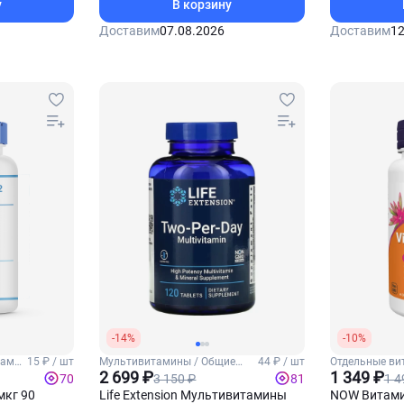
у
В корзину
Доставим
07.08.2026
Доставим
12
-14%
-10%
тамин
15 ₽ / шт
Мультивитамины / Общие
44 ₽ / шт
Отдельные ви
витамины
2 699 ₽
1 349 ₽
3 150 ₽
1 4
70
81
мкг 90
Life Extension Мультивитамины
NOW Витамин