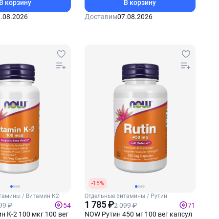
В корзину
В корзину
.08.2026
Доставим
07.08.2026
-15%
тамины / Витамин К2
Отдельные витамины / Рутин
1 785 ₽
99 ₽
2 099 ₽
54
71
 К-2 100 мкг 100 вег
NOW Рутин 450 мг 100 вег капсул