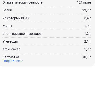
Энергетическая ценность
121 ккал
Белки
23,7 г
из которых ВСАА
5,4 г
Жиры
1,9 г
в т. ч. насыщенные жиры
1,2 г
Углеводы
2,1 г
в т.ч. сахар
1,7 г
Клетчатка
<0,1 г
Подробнее