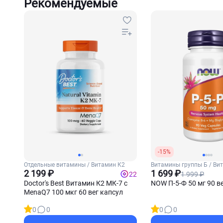
Рекомендуемые
-15%
Отдельные витамины / Витамин К2
Витамины группы Б / Ви
2 199 ₽
1 699 ₽
1 999 ₽
22
Doctor's Best Витамин К2 МК-7 с
NOW П-5-Ф 50 мг 90 в
MenaQ7 100 мкг 60 вег капсул
0
0
0
0