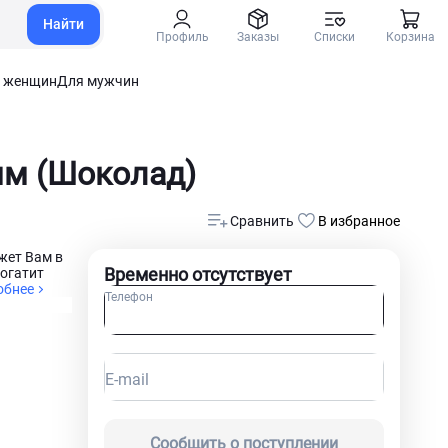
Найти
Профиль
Заказы
Списки
Корзина
 женщин
Для мужчин
мм (Шоколад)
Сравнить
В избранное
жет Вам в
Временно отсутствует
богатит
обнее
Телефон
E-mail
Сообщить о поступлении