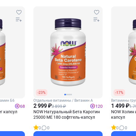
-23%
-17%
тамин Б6
Отдельные витамины / Витамин А
Витамины гру
2 999 ₽
(Холин)
1 499 ₽
3 899 ₽
1 7
68
120
ег капсул
NOW Натуральный Бета Каротин
NOW Холин и
25000 МЕ 180 софтгель-капсул
капсул
0
0
0
0