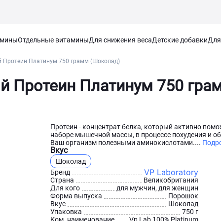
амины
Отдельные витамины
Для снижения веса
Детские добавки
Для
 Протеин Платинум 750 грамм (Шоколад)
й Протеин Платинум 750 гра
Протеин - концентрат белка, который активно помо
наборе мышечной массы, в процессе похудения и о
Ваш организм полезными аминокислотами....
Подр
Вкус
Шоколад
VP Laboratory
Бренд
Страна
Великобритания
Для кого
для мужчин, для женщин
Форма выпуска
Порошок
Вкус
Шоколад
Упаковка
750 г
Ком. наименование
Vp Lab 100% Platinum