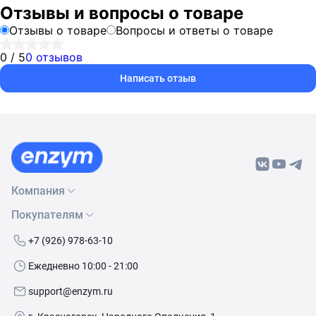
Отзывы и вопросы о товаре
Отзывы о товаре
Вопросы и ответы о товаре
0 / 5
0 отзывов
Написать отзыв
Компания
Покупателям
О нас
Бренды
Как сделать заказ
+7 (926) 978-63-10
Контакты
Условия доставки
Ежедневно 10:00 - 21:00
Политика обработки данных
Обмен и возврат
support@enzym.ru
Как получить скидку