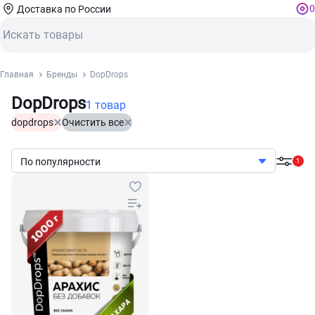
0
Доставка по России
Главная
Бренды
DopDrops
DopDrops
1 товар
dopdrops
Очистить все
По популярности
1