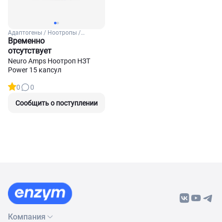
Адаптогены / Ноотропы /
Улучшения памяти и умственной
Временно
деятельности
отсутствует
Neuro Amps Ноотроп НЗТ
Power 15 капсул
0
0
Сообщить о поступлении
Компания