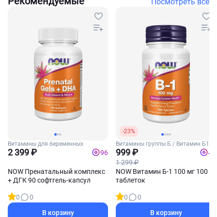
Рекомендуемые
Посмотреть все
-23%
Витамины для беременных
Витамины группы Б / Витамин Б1
2 399 ₽
(Тиамин)
999 ₽
96
40
1 299 ₽
NOW Пренатальный комплекс
NOW Витамин Б-1 100 мг 100
+ ДГК 90 софтгель-капсул
таблеток
0
0
0
0
В корзину
В корзину