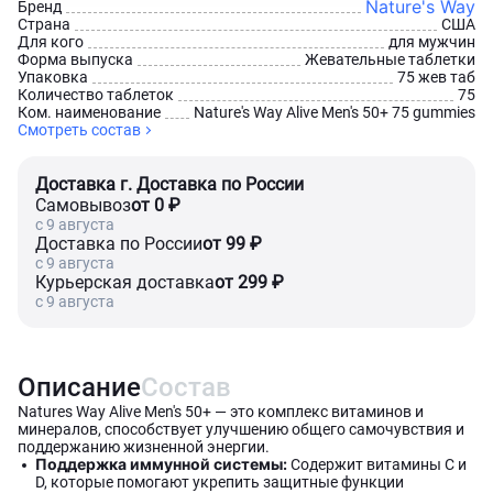
Nature's Way
Бренд
Страна
США
Для кого
для мужчин
Форма выпуска
Жевательные таблетки
Упаковка
75 жев таб
Количество таблеток
75
Ком. наименование
Nature's Way Alive Men's 50+ 75 gummies
Смотреть состав
Доставка г. Доставка по России
Самовывоз
от 0 ₽
c 9 августа
Доставка по России
от 99 ₽
c 9 августа
Курьерская доставка
от 299 ₽
c 9 августа
Описание
Состав
Natures Way Alive Men's 50+ — это комплекс витаминов и
минералов, способствует улучшению общего самочувствия и
поддержанию жизненной энергии.
Поддержка иммунной системы:
Содержит витамины C и
D, которые помогают укрепить защитные функции