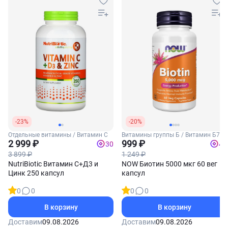
-23%
-20%
Отдельные витамины / Витамин С
Витамины группы Б / Витамин Б7
2 999 ₽
(Биотин)
999 ₽
30
40
3 899 ₽
1 249 ₽
NutriBiotic Витамин С+Д3 и
NOW Биотин 5000 мкг 60 вег
Цинк 250 капсул
капсул
0
0
0
0
В корзину
В корзину
Доставим
09.08.2026
Доставим
09.08.2026