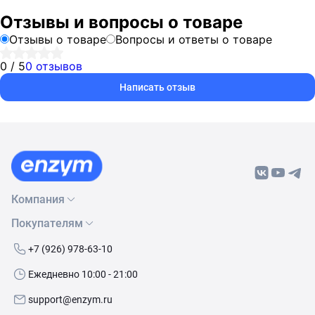
Отзывы и вопросы о товаре
Отзывы о товаре
Вопросы и ответы о товаре
0 / 5
0 отзывов
Написать отзыв
Компания
Покупателям
О нас
Бренды
Как сделать заказ
+7 (926) 978-63-10
Контакты
Условия доставки
Ежедневно 10:00 - 21:00
Политика обработки данных
Обмен и возврат
support@enzym.ru
Как получить скидку