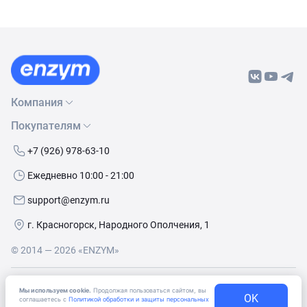
Компания
Покупателям
О нас
Бренды
Как сделать заказ
+7 (926) 978-63-10
Контакты
Условия доставки
Ежедневно 10:00 - 21:00
Политика обработки данных
Обмен и возврат
support@enzym.ru
Как получить скидку
г. Красногорск, Народного Ополчения, 1
© 2014 — 2026 «ENZYM»
Согласие
на получение рекламно-информационных
Мы используем cookie.
Продолжая пользоваться сайтом, вы
материалов
OK
соглашаетесь с
Политикой обработки и защиты персональных