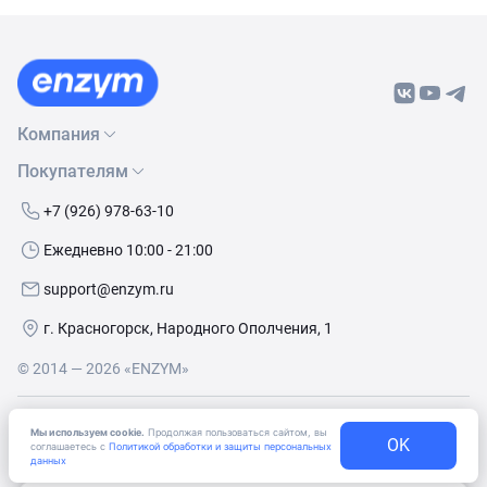
Компания
Покупателям
О нас
Бренды
Как сделать заказ
+7 (926) 978-63-10
Контакты
Условия доставки
Ежедневно 10:00 - 21:00
Политика обработки данных
Обмен и возврат
support@enzym.ru
Как получить скидку
г. Красногорск, Народного Ополчения, 1
© 2014 — 2026 «ENZYM»
Согласие
на получение рекламно-информационных
Мы используем cookie.
Продолжая пользоваться сайтом, вы
материалов
OK
соглашаетесь с
Политикой обработки и защиты персональных
данных