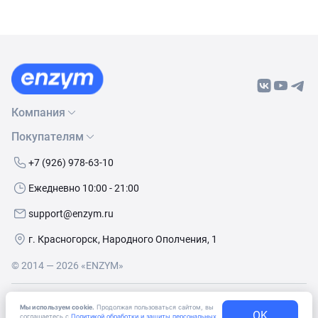
Компания
Покупателям
О нас
Бренды
Как сделать заказ
+7 (926) 978-63-10
Контакты
Условия доставки
Ежедневно 10:00 - 21:00
Политика обработки данных
Обмен и возврат
support@enzym.ru
Как получить скидку
г. Красногорск, Народного Ополчения, 1
© 2014 — 2026 «ENZYM»
Согласие
на получение рекламно-информационных
Мы используем cookie.
Продолжая пользоваться сайтом, вы
материалов
OK
соглашаетесь с
Политикой обработки и защиты персональных