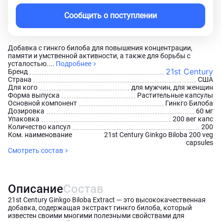
Сообщить о поступлении
Добавка с гинкго билоба для повышения концентрации,
памяти и умственной активности, а также для борьбы с
усталостью....
Подробнее
21st Century
Бренд
Страна
США
Для кого
для мужчин, для женщин
Форма выпуска
Растительные капсулы
Основной компонент
Гинкго Билоба
Дозировка
60 мг
Упаковка
200 вег капс
Количество капсул
200
Ком. наименование
21st Century Ginkgo Biloba 200 veg
capsules
Смотреть состав
Описание
Состав
21st Century Ginkgo Biloba Extract — это высококачественная
добавка, содержащая экстракт гинкго билоба, который
известен своими многими полезными свойствами для