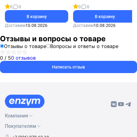
90 таблеток
0
0
0
0
В корзину
В корзину
Доставим
10.08.2026
Доставим
10.08.2026
Отзывы и вопросы о товаре
Отзывы о товаре
Вопросы и ответы о товаре
0 / 5
0 отзывов
Написать отзыв
Компания
Покупателям
О нас
Бренды
Как сделать заказ