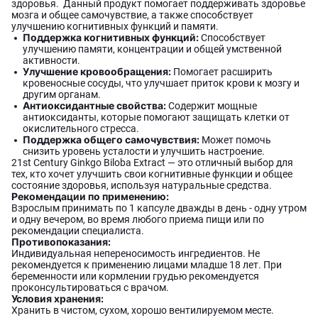
здоровья. Данный продукт помогает поддерживать здоровье
мозга и общее самочувствие, а также способствует
улучшению когнитивных функций и памяти.
Поддержка когнитивных функций:
Способствует
улучшению памяти, концентрации и общей умственной
активности.
Улучшение кровообращения:
Помогает расширить
кровеносные сосуды, что улучшает приток крови к мозгу и
другим органам.
Антиоксидантные свойства:
Содержит мощные
антиоксиданты, которые помогают защищать клетки от
окислительного стресса.
Поддержка общего самочувствия:
Может помочь
снизить уровень усталости и улучшить настроение.
21st Century Ginkgo Biloba Extract — это отличный выбор для
тех, кто хочет улучшить свои когнитивные функции и общее
состояние здоровья, используя натуральные средства.
Рекомендации по применению:
Взрослым принимать по 1 капсуле дважды в день - одну утром
и одну вечером, во время любого приема пищи или по
рекомендации специалиста.
Противопоказания:
Индивидуальная непереносимость ингредиентов. Не
рекомендуется к применению лицами младше 18 лет. При
беременности или кормлении грудью рекомендуется
проконсультироваться с врачом.
Условия хранения:
Хранить в чистом, сухом, хорошо вентилируемом месте.