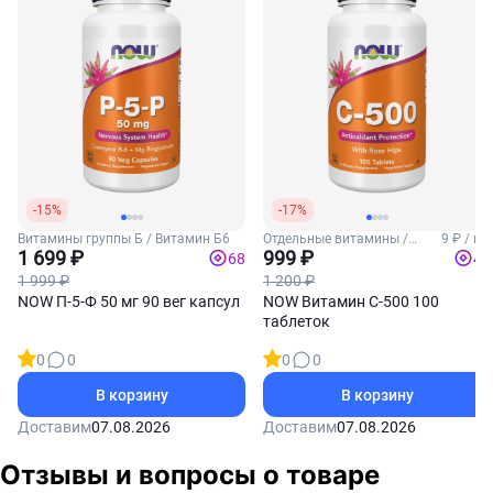
-15%
-17%
Витамины группы Б / Витамин Б6
Отдельные витамины /
9 ₽ / шт
1 699 ₽
Витамин С
999 ₽
68
40
1 999 ₽
1 200 ₽
NOW П-5-Ф 50 мг 90 вег капсул
NOW Витамин С-500 100
таблеток
0
0
0
0
В корзину
В корзину
Доставим
07.08.2026
Доставим
07.08.2026
Отзывы и вопросы о товаре