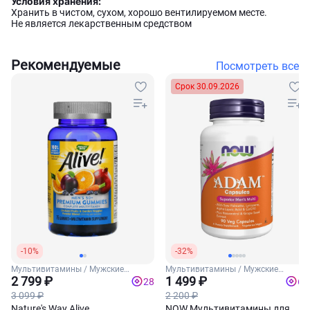
Условия хранения:
Хранить в чистом, сухом, хорошо вентилируемом месте.
Не является лекарственным средством
Рекомендуемые
Посмотреть все
Срок 30.09.2026
-10%
-32%
Мультивитамины / Мужские
Мультивитамины / Мужские
витамины
2 799 ₽
витамины
1 499 ₽
28
60
3 099 ₽
2 200 ₽
Nature's Way Alive
NOW Мультивитамины для