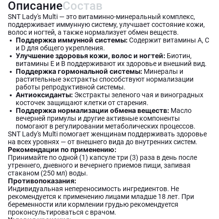
Описание
Состав
SNT Lady's Multi — это витаминно-минеральный комплекс,
поддерживает иммунную систему, улучшает состояние кожи,
волос и ногтей, а также нормализует обмен веществ.
Поддержка иммунной системы:
Содержит витамины A, C
и D для общего укрепления.
Улучшение здоровья кожи, волос и ногтей:
Биотин,
витамины E и B поддерживают их здоровье и внешний вид.
Поддержка гормональной системы:
Минералы и
растительные экстракты способствуют нормализации
работы репродуктивной системы.
Антиоксиданты:
Экстракты зеленого чая и виноградных
косточек защищают клетки от старения.
Поддержка нормализации обмена веществ:
Масло
вечерней примулы и другие активные компоненты
помогают в регулировании метаболических процессов.
SNT Lady's Multi помогает женщинам поддерживать здоровье
на всех уровнях — от внешнего вида до внутренних систем.
Рекомендации по применению:
Принимайте по одной (1) капсуле три (3) раза в день после
утреннего, дневного и вечернего приемов пищи, запивая
стаканом (250 мл) воды.
Противопоказания:
Индивидуальная непереносимость ингредиентов. Не
рекомендуется к применению лицами младше 18 лет. При
беременности или кормлении грудью рекомендуется
проконсультироваться с врачом.