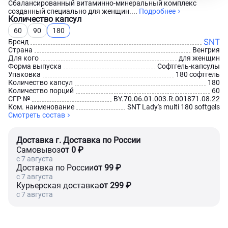
Сбалансированный витаминно-минеральный комплекс
созданный специально для женщин....
Подробнее
Количество капсул
60
90
180
SNT
Бренд
Страна
Венгрия
Для кого
для женщин
Форма выпуска
Софтгель-капсулы
Упаковка
180 софтгель
Количество капсул
180
Количество порций
60
СГР №
BY.70.06.01.003.R.001871.08.22
Ком. наименование
SNT Lady's multi 180 softgels
Смотреть состав
Доставка г. Доставка по России
Самовывоз
от 0 ₽
c 7 августа
Доставка по России
от 99 ₽
c 7 августа
Курьерская доставка
от 299 ₽
c 7 августа