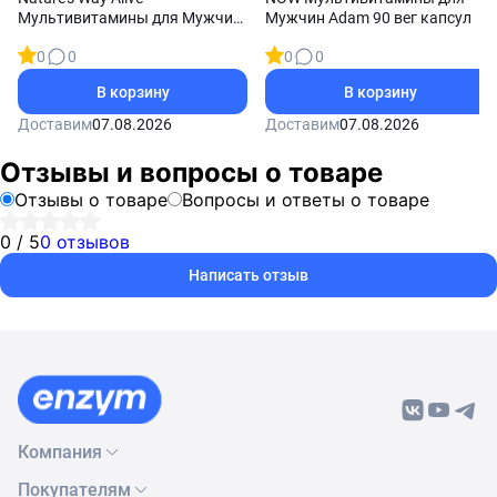
Мультивитамины для Мужчин
Мужчин Adam 90 вег капсул
50+ 75 мармеладок
0
0
0
0
В корзину
В корзину
Доставим
07.08.2026
Доставим
07.08.2026
Отзывы и вопросы о товаре
Отзывы о товаре
Вопросы и ответы о товаре
0 / 5
0 отзывов
Написать отзыв
Компания
Покупателям
О нас