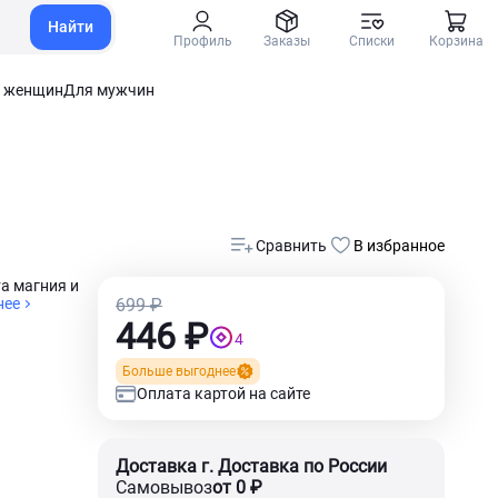
Найти
Профиль
Заказы
Списки
Корзина
 женщин
Для мужчин
Сравнить
В избранное
а магния и
нее
699 ₽
446 ₽
4
Больше выгоднее
Оплата картой на сайте
Доставка г. Доставка по России
Самовывоз
от 0 ₽