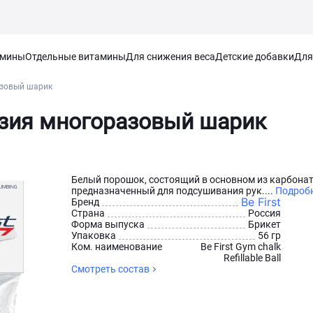
амины
Отдельные витамины
Для снижения веса
Детские добавки
Для
азовый шарик
езия многоразовый шарик
Белый порошок, состоящий в основном из карбонат
предназначенный для подсушивания рук....
Подроб
Be First
Бренд
Страна
Россия
Форма выпуска
Брикет
Упаковка
56 гр
Ком. наименование
Be First Gym chalk
Refillable Ball
Смотреть состав