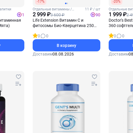
-17%
-20%
Напитки
Отдельные витамины /
11 ₽ / шт
Отдельные ви
Витамин С
2 999 ₽
1 999 ₽
3 600 ₽
2 4
1
90
 Витаминная
Life Extension Витамин С и
Doctor's Be
Мята)
фитосомы Био-Кверцетина 250
360 софтгел
таблеток
0
0
0
0
у
В корзину
Доставим
08.08.2026
Доставим
08