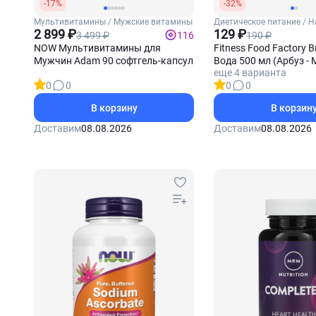
-17%
-32%
Мультивитамины / Мужские витамины
Диетическое питание / 
2 899 ₽
129 ₽
3 499 ₽
190 ₽
116
NOW Мультивитамины для
Fitness Food Factory
Мужчин Adam 90 софтгель-капсул
Вода 500 мл (Арбуз - 
еще 4 варианта
0
0
0
0
В корзину
В корзин
Доставим
08.08.2026
Доставим
08.08.2026