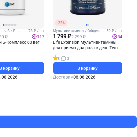
-22%
пы Б / Б -
78 ₽ / шт
Мультивитамины / Общие
59 ₽ / шт
витамины
1 799 ₽
20 ₽
2 299 ₽
117
54
 Б-Комплекс 60 вег
Life Extension Мультивитамины
для приема два раза в день Two-
Per-Day 60 капсул
0
0
В корзину
В корзину
.08.2026
Доставим
08.08.2026