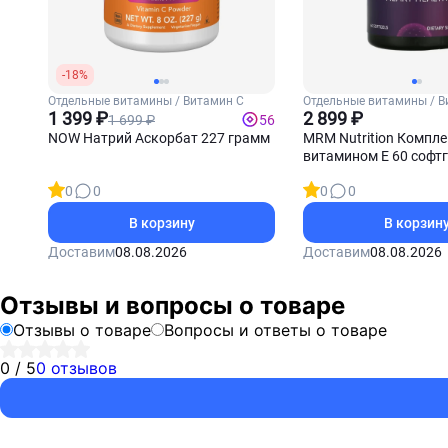
-18%
Отдельные витамины / Витамин С
Отдельные витамины / В
1 399 ₽
2 899 ₽
1 699 ₽
56
NOW Натрий Аскорбат 227 грамм
MRM Nutrition Компле
витамином Е 60 софт
0
0
0
0
В корзину
В корзин
Доставим
08.08.2026
Доставим
08.08.2026
Отзывы и вопросы о товаре
Отзывы о товаре
Вопросы и ответы о товаре
0 / 5
0 отзывов