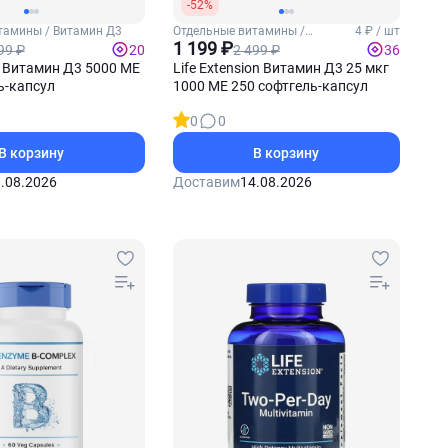
-52%
тамины / Витамин Д3
Отдельные витамины /
4 ₽ / шт
Витамин Д3
1 199 ₽
99 ₽
2 499 ₽
20
36
st Витамин Д3 5000 МЕ
Life Extension Витамин Д3 25 мкг
ь-капсул
1000 МЕ 250 софтгель-капсул
0
0
В корзину
В корзину
.08.2026
Доставим
14.08.2026