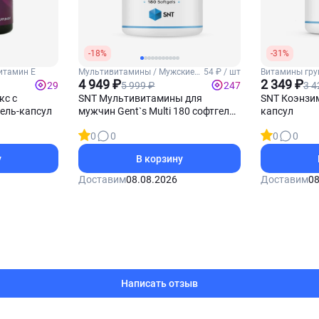
-18%
-31%
итамин Е
Мультивитамины / Мужские
54 ₽ / шт
Витамины груп
витамины
4 949 ₽
комплекс
2 349 ₽
5 999 ₽
3 4
29
247
кс с
SNT Мультивитамины для
SNT Коэнзим
гель-капсул
мужчин Gent`s Multi 180 софтгель-
капсул
капсул
0
0
0
0
у
В корзину
Доставим
08.08.2026
Доставим
08
Написать отзыв