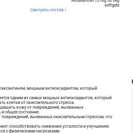
Astaxanthin 12 mg 30 veg
softgels
Смотреть состав
 с астаксантином, мощным антиоксидантом, который
яется одним из самых мощных антиоксидантов, который
ь клетки от окислительного стресса.
щищать кожу от повреждений, вызванных
 и общее состояние.
 повреждений, вызванных окислительным стрессом, что
жет способствовать снижению усталости и улучшению
ся с физическими нагрузками.