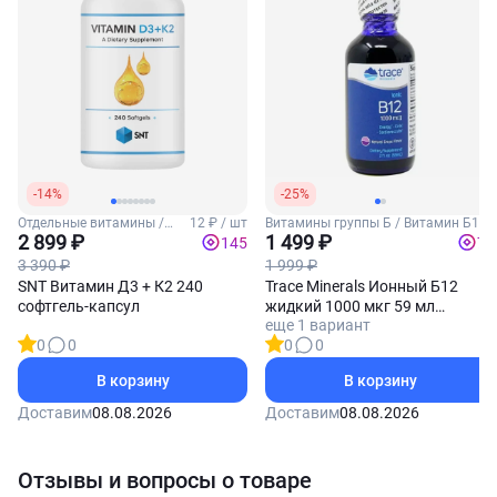
-14%
-25%
Отдельные витамины /
12 ₽ / шт
Витамины группы Б / Витамин Б12
Витамины Д3 и К2
2 899 ₽
1 499 ₽
145
75
3 390 ₽
1 999 ₽
SNT Витамин Д3 + К2 240
Trace Minerals Ионный Б12
софтгель-капсул
жидкий 1000 мкг 59 мл
еще 1 вариант
(Виноград)
0
0
0
0
В корзину
В корзину
Доставим
08.08.2026
Доставим
08.08.2026
Отзывы и вопросы о товаре