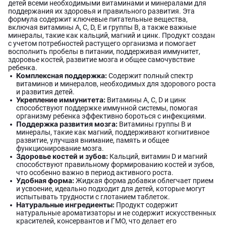
детей всеми необходимыми витаминами и минералами для
поддержания их здоровья и правильного развития. Эта
формула содержит ключевые питательные вещества,
включая витамины A, C, D, E и группы B, а также важные
минералы, такие как кальций, магний и цинк. Продукт создан
с учетом потребностей растущего организма и помогает
восполнить пробелы в питании, поддерживая иммунитет,
здоровье костей, развитие мозга и общее самочувствие
ребенка.
Комплексная поддержка:
Содержит полный спектр
витаминов и минералов, необходимых для здорового роста
и развития детей.
Укрепление иммунитета:
Витамины A, C, D и цинк
способствуют поддержке иммунной системы, помогая
организму ребенка эффективно бороться с инфекциями.
Поддержка развития мозга:
Витамины группы B и
минералы, такие как магний, поддерживают когнитивное
развитие, улучшая внимание, память и общее
функционирование мозга.
Здоровье костей и зубов:
Кальций, витамин D и магний
способствуют правильному формированию костей и зубов,
что особенно важно в период активного роста.
Удобная форма:
Жидкая форма добавки облегчает прием
и усвоение, идеально подходит для детей, которые могут
испытывать трудности с глотанием таблеток.
Натуральные ингредиенты:
Продукт содержит
натуральные ароматизаторы и не содержит искусственных
красителей, консервантов и ГМО, что делает его