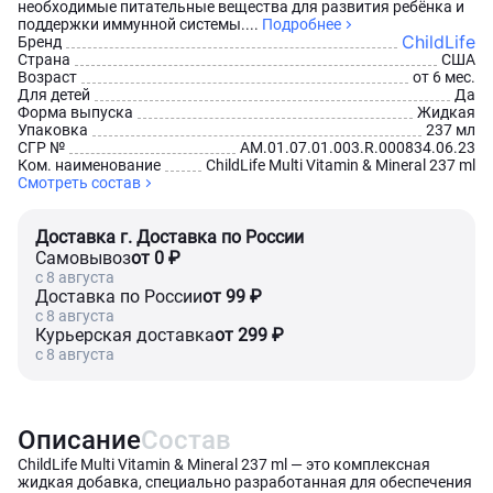
необходимые питательные вещества для развития ребёнка и
поддержки иммунной системы....
Подробнее
ChildLife
Бренд
Страна
США
Возраст
от 6 мес.
Для детей
Да
Форма выпуска
Жидкая
Упаковка
237 мл
СГР №
AM.01.07.01.003.R.000834.06.23
Ком. наименование
ChildLife Multi Vitamin & Mineral 237 ml
Смотреть состав
Доставка г. Доставка по России
Самовывоз
от 0 ₽
c 8 августа
Доставка по России
от 99 ₽
c 8 августа
Курьерская доставка
от 299 ₽
c 8 августа
Описание
Состав
ChildLife Multi Vitamin & Mineral 237 ml — это комплексная
жидкая добавка, специально разработанная для обеспечения