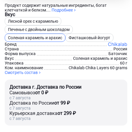
Продукт содержит натуральные ингредиенты, богат
клетчаткой и белком....
Подробнее
Вкус
Лесной орех с карамелью
Печенье с двойным шоколадом
Соленая карамель и арахис
Фисташковый йогурт
Chikalab
Бренд
Страна
Россия
Форма выпуска
Батончик
Вкус
Соленая карамель и арахис
Упаковка
60 г
Ком. наименование
Chikalab Chika Layers 60 grams
Смотреть состав
Доставка г. Доставка по России
Самовывоз
от 0 ₽
c 7 августа
Доставка по России
от 99 ₽
c 7 августа
Курьерская доставка
от 299 ₽
c 7 августа