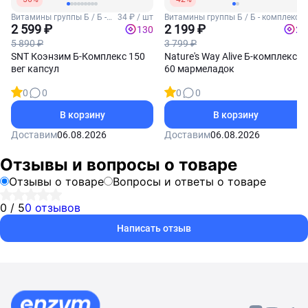
Витамины группы Б / Б -
34 ₽ / шт
Витамины группы Б / Б - комплекс
комплекс
2 599 ₽
2 199 ₽
130
22
5 890 ₽
3 799 ₽
SNT Коэнзим Б-Комплекс 150
Nature's Way Alive Б-комплекс
вег капсул
60 мармеладок
0
0
0
0
В корзину
В корзину
Доставим
06.08.2026
Доставим
06.08.2026
Отзывы и вопросы о товаре
Отзывы о товаре
Вопросы и ответы о товаре
0 / 5
0 отзывов
Написать отзыв