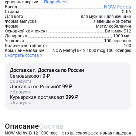
уровень энергии....
Подробнее
NOW Foods
Бренд
Страна
США
Для кого
для мужчин, для женщин
Форма выпуска
Леденцы\конфеты
Форма
Метилкобаламин
Основной компонент
Витамин Б12
Дозировка
1000 мкг
Упаковка
100 леденцов
Количество таблеток
100
Ком. наименование
NOW Methyl B-12 1000 mcg 100 lozenges
Смотреть состав
Доставка г. Доставка по России
Самовывоз
от 0 ₽
c 6 августа
Доставка по России
от 99 ₽
c 6 августа
Курьерская доставка
от 299 ₽
c 6 августа
Описание
Состав
NOW Methyl B-12 1000 mcg – это высокоэффективная пищевая