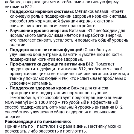
добавка, содержащая метилкобаламин, активную форму
витамина B12.
Поддержка нервной системы:
Метилкобаламин играет
ключевую роль в поддержании здоровья нервной системы,
способствуя нормальной функции нервных клеток и
снижая риск неврологических расстройств.
Улучшение уровня энергии:
Витамин B12 необходим для
нормального метаболизма клеток и выработки энергии,
что помогает снизить усталость и повысить общий уровень
энергии.
Поддержка когнитивных функций:
Способствует
улучшению концентрации, памяти и умственной ясности,
поддерживая когнитивное здоровье.
Профилактика дефицита витамина B12:
Помогает
предотвратить дефицит витамина B12, особенно у людей,
придерживающихся вегетарианской или веганской диеты, а
также у пожилых людей и тех, кто испытывает проблемы с
усвоением витамина.
Поддержка здоровья крови:
Важен для синтеза
эритроцитов и поддержания нормального уровня
гемоглобина, что способствует предотвращению анемии.
NOW Methyl B-12 1000 mcg – это удобный и эффективный
способ поддерживать оптимальный уровень витамина B12,
способствуя улучшению общего здоровья и повышению
энергии.
Рекомендации по применению:
Принимать по 1 пастилке 1-2 раза в день. Пастилку можно
разжевать, либо рассосать и проглотить.