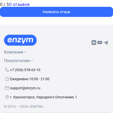
0 / 5
0 отзывов
Написать отзыв
Компания
Покупателям
О нас
Бренды
Как сделать заказ
+7 (926) 978-63-10
Контакты
Условия доставки
Ежедневно 10:00 - 21:00
Политика обработки данных
Обмен и возврат
support@enzym.ru
Как получить скидку
г. Красногорск, Народного Ополчения, 1
© 2014 — 2026 «ENZYM»