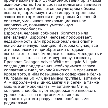
прочие важные для функционирования организма
аминокислоты. Треть состава коллагена занимает
глицин, который является регулятором обмена
веществ, нормализует и активирует процессы
защитного торможения в центральной нервной
системе, уменьшает психоэмоциональное
напряжение, повышает умственную
работоспособность.
Взрослея, человек собирает: богатство или
впечатления. Взрослея, человек приобретает:
недвижимость или профессиональный опыт и
ясную жизненную позицию. В любом случае, все
эти накопления и приобретения с годами
вытесняют то, на чём держится наша молодость и
красота — коллаген и гиалуроновую кислоту.
Препарат Collagen Velvet White от Liquid & Liquid
создан для поддержания необходимого запаса
коллагена и гиалуроновой кислоты в организме.
Кроме того, в нём повышенное содержание белка
(18 грамм на 50 мл), витамины группы B, витамин
А, микроэлементы цинк, магний и селен, а также
мощные антиоксиданты — витамины С и Е,
которые способствуют поддержанию высокого
уровня коллагена в организме, так как
препятствуют его разрушению свободными
радикалами.