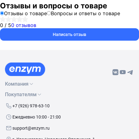
Отзывы и вопросы о товаре
Отзывы о товаре
Вопросы и ответы о товаре
0 / 5
0 отзывов
Написать отзыв
Компания
Покупателям
О нас
Бренды
Как сделать заказ
+7 (926) 978-63-10
Контакты
Условия доставки
Ежедневно 10:00 - 21:00
Политика обработки данных
Обмен и возврат
support@enzym.ru
Как получить скидку