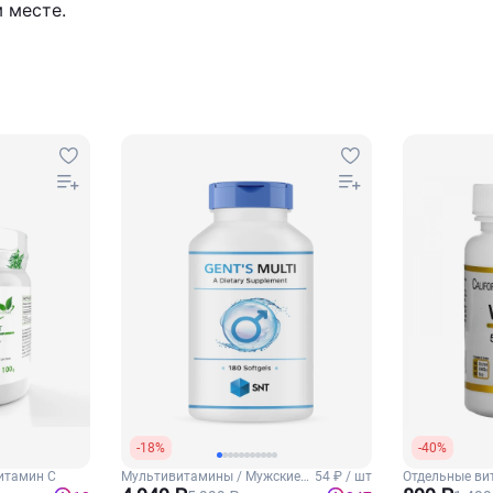
 месте.
-18%
-40%
итамин С
Мультивитамины / Мужские
54 ₽ / шт
Отдельные ви
витамины