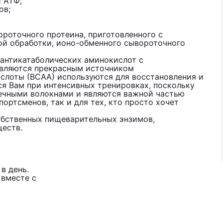
 АТФ;
ов;
вороточного протеина, приготовленного с
й обработки, ионо-обменного сывороточного
о антикатаболических аминокислот с
являются прекрасным источником
ислоты (ВСАА) используются для восстановления и
я Вам при интенсивных тренировках, поскольку
чными волокнами и являются важной частью
ортсменов, так и для тех, кто просто хочет
собственных пищеварительных энзимов,
еств.
в день.
 вместе с