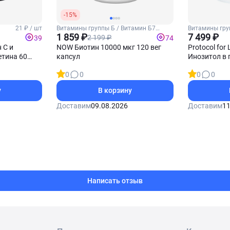
-15%
21 ₽ / шт
Витамины группы Б / Витамин Б7
Витамины гру
(Биотин)
1 859 ₽
(Инозитол)
7 499 ₽
2 199 ₽
39
74
 С и
NOW Биотин 10000 мкг 120 вег
Protocol for 
тина 60
капсул
Инозитол в 
0
0
0
0
у
В корзину
Доставим
09.08.2026
Доставим
11
Написать отзыв