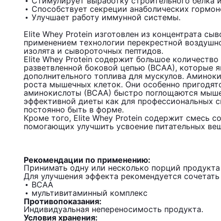
Стимулирует выработку строительного белка и
Способствует секреции анаболических гормон
Улучшает работу иммунной системы.
Elite Whey Protein изготовлен из концентрата сы
применением технологии перекрестной воздушно
изолята и сывороточных пептидов.
Elite Whey Protein содержит большое количеств
разветвленной боковой цепью (ВСАА), которые 
дополнительного топлива для мускулов. Аминок
роста мышечных клеток. Они особенно пригодятс
аминокислоты (ВСАА) быстро поглощаются мыше
эффективной диеты как для профессиональных сп
постоянно быть в форме.
Кроме того, Elite Whey Protein содержит смесь 
помогающих улучшить усвоение питательных вещ
Рекомендации по применению:
Принимать одну или несколько порций продукта 
Для улучшения эффекта рекомендуется сочетать
BCAA
мультивитаминный комплекс
Противопоказания:
Индивидуальная непереносимость продукта.
Условия хранения: