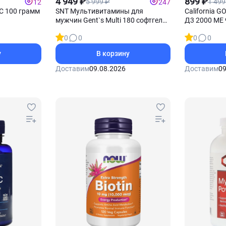
4 949 ₽
899 ₽
5 999 ₽
1 499
12
247
C 100 грамм
SNT Мультивитамины для
California G
мужчин Gent`s Multi 180 софтгель-
Д3 2000 МЕ 
капсул
0
0
0
0
у
В корзину
Доставим
09.08.2026
Доставим
09