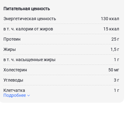
Питательная ценность
Энергетическая ценность
130 ккал
в т. ч. калории от жиров
15 ккал
Протеин
25 г
Жиры
1,5 г
в т. ч. насыщенные жиры
1 г
Холестерин
50 мг
Углеводы
3 г
Клетчатка
1 г
Подробнее