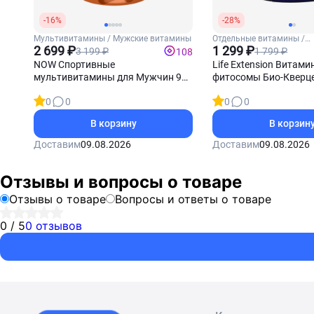
-16%
-28%
Мультивитамины / Мужские витамины
Отдельные витамины /
2 699 ₽
Витамин С
1 299 ₽
3 199 ₽
1 799 ₽
108
NOW Спортивные
Life Extension Витамин
мультивитамины для Мужчин 90
фитосомы Био-Кверце
софтгель-капсул
таблеток
0
0
0
0
В корзину
В корзин
Доставим
09.08.2026
Доставим
09.08.2026
Отзывы и вопросы о товаре
Отзывы о товаре
Вопросы и ответы о товаре
0 / 5
0 отзывов