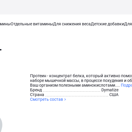
амины
Отдельные витамины
Для снижения веса
Детские добавки
Для
r
Протеин - концентрат белка, который активно помо
наборе мышечной массы, в процессе похудения и о
Ваш организм полезными аминокислотами....
Подр
Брeнд
Dymatize
Страна
США
Смотреть состав