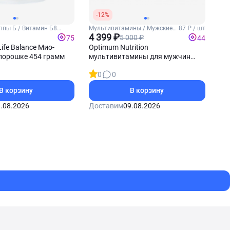
-12%
ппы Б / Витамин Б8
Мультивитамины / Мужские
87 ₽ / шт
витамины
4 399 ₽
5 000 ₽
75
44
Life Balance Мио-
Optimum Nutrition
порошке 454 грамм
мультивитамины для мужчин
Opti-Men 150 таблеток
0
0
В корзину
В корзину
.08.2026
Доставим
09.08.2026