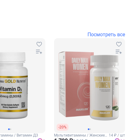
Посмотреть все
-20%
тамины / Витамин Д3
Мультивитамины / Женские
14 ₽ / шт
витамины