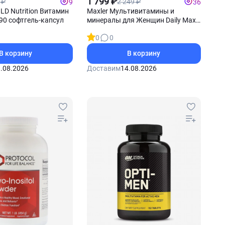
1 799 ₽
 ₽
2 249 ₽
9
36
OLD Nutrition Витамин
Maxler Мультивитамины и
90 софтгель-капсул
минералы для Женщин Daily Max
120 таблеток
0
0
В корзину
В корзину
.08.2026
Доставим
14.08.2026