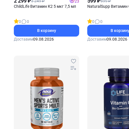
2 299 ₽
599 ₽
3 249 ₽
699 ₽
23
ChildLife Витамин К2 5 мкг 7,5 мл
NaturalSupp Витамин 
0
0
0
0
В корзину
В корзин
Доставим
09.08.2026
Доставим
09.08.2026