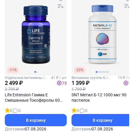
-11%
-22%
Отдельные витамины /
41 ₽ / шт
Витамины группы Б /
15 ₽ / шт
Витамин Е
2 499 ₽
Витамин Б12
1 399 ₽
75
70
2 799 ₽
1 799 ₽
Life Extension Гамма Е
SNT Метил Б-12 1000 мкг 90
Смешанные Токоферолы 60
пастилок
софтгель-капсул
0
0
0
0
В корзину
В корзину
Доставим
07.08.2026
Доставим
07.08.2026