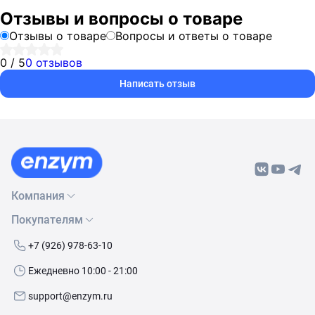
Отзывы и вопросы о товаре
Отзывы о товаре
Вопросы и ответы о товаре
0 / 5
0 отзывов
Написать отзыв
Компания
Покупателям
О нас
Бренды
Как сделать заказ
+7 (926) 978-63-10
Контакты
Условия доставки
Ежедневно 10:00 - 21:00
Политика обработки данных
Обмен и возврат
support@enzym.ru
Как получить скидку