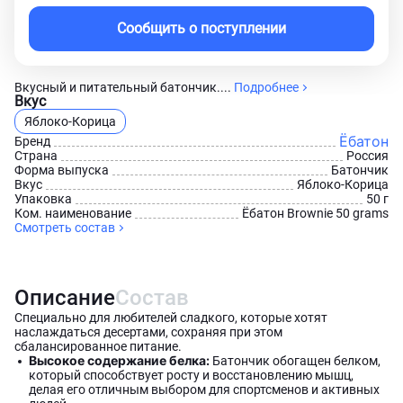
Сообщить о поступлении
Вкусный и питательный батончик....
Подробнее
Вкус
Яблоко-Корица
Ёбатон
Бренд
Страна
Россия
Форма выпуска
Батончик
Вкус
Яблоко-Корица
Упаковка
50 г
Ком. наименование
Ёбатон Brownie 50 grams
Смотреть состав
Описание
Состав
Специально для любителей сладкого, которые хотят
наслаждаться десертами, сохраняя при этом
сбалансированное питание.
Высокое содержание белка:
Батончик обогащен белком,
который способствует росту и восстановлению мышц,
делая его отличным выбором для спортсменов и активных