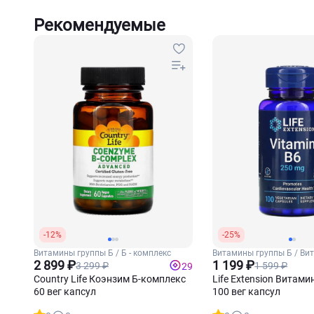
Рекомендуемые
-12%
-25%
Витамины группы Б / Б - комплекс
Витамины группы Б / Ви
2 899 ₽
Б6
1 199 ₽
3 299 ₽
1 599 ₽
29
Country Life Коэнзим Б-комплекс
Life Extension Витами
60 вег капсул
100 вег капсул