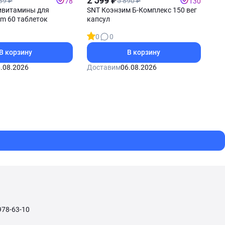
2 599 ₽
89 ₽
5 890 ₽
78
130
витамины для
SNT Коэнзим Б-Комплекс 150 вег
m 60 таблеток
капсул
0
0
В корзину
В корзину
.08.2026
Доставим
06.08.2026
978-63-10