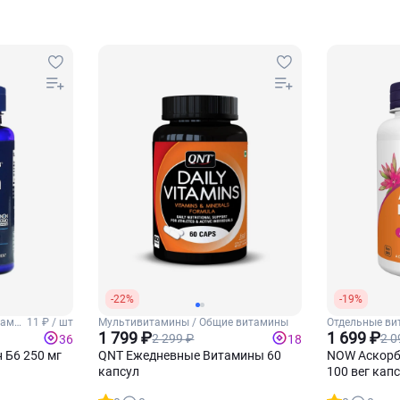
-22%
-19%
тамин
11 ₽ / шт
Мультивитамины / Общие витамины
Отдельные ви
1 799 ₽
1 699 ₽
2 299 ₽
2 0
36
18
н Б6 250 мг
QNT Ежедневные Витамины 60
NOW Аскорб
капсул
100 вег кап