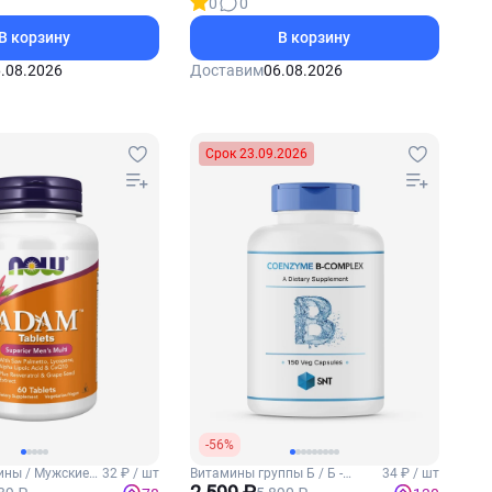
0
0
В корзину
В корзину
.08.2026
Доставим
06.08.2026
Срок 23.09.2026
-56%
ны / Мужские
32 ₽ / шт
Витамины группы Б / Б -
34 ₽ / шт
комплекс