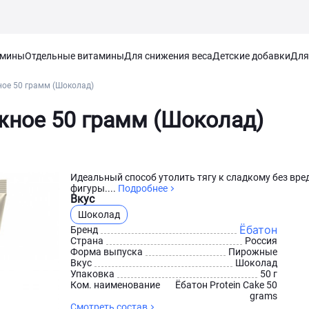
амины
Отдельные витамины
Для снижения веса
Детские добавки
Для
ое 50 грамм (Шоколад)
жное 50 грамм (Шоколад)
Идеальный способ утолить тягу к сладкому без вре
фигуры....
Подробнее
Вкус
Шоколад
Ёбатон
Бренд
Страна
Россия
Форма выпуска
Пирожные
Вкус
Шоколад
Упаковка
50 г
Ком. наименование
Ёбатон Protein Cake 50
grams
Смотреть состав