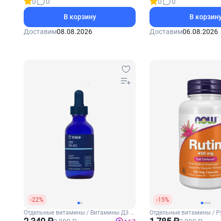
0
0
0
0
В корзину
В корзин
Доставим
08.08.2026
Доставим
06.08.2026
-22%
-15%
Отдельные витамины / Витамины Д3 и
Отдельные витамины / Р
К2