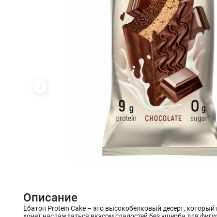
Описание
Ёбатон Protein Cake – это высокобелковый десерт, который 
хочет наслаждаться вкусом сладостей без ущерба для фиг