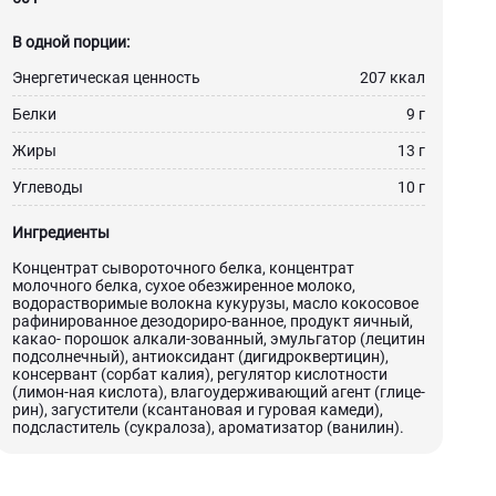
В одной порции:
Энергетическая ценность
207 ккал
Белки
9 г
Жиры
13 г
Углеводы
10 г
Ингредиенты
Концентрат сывороточного белка, концентрат
молочного белка, сухое обезжиренное молоко,
водорастворимые волокна кукурузы, масло кокосовое
рафинированное дезодориро-ванное, продукт яичный,
какао- порошок алкали-зованный, эмульгатор (лецитин
подсолнечный), антиоксидант (дигидроквертицин),
консервант (сорбат калия), регулятор кислотности
(лимон-ная кислота), влагоудерживающий агент (глице-
рин), загустители (ксантановая и гуровая камеди),
подсластитель (сукралоза), ароматизатор (ванилин).