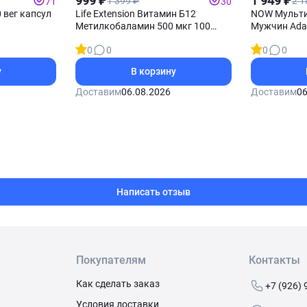
999 ₽
1 949 ₽
1 399 ₽
2 1
71
30
 вег капсул
Life Extension Витамин Б12
NOW Мульти
Метилкобаламин 500 мкг 100
Мужчин Ada
пастилок
0
0
0
0
у
В корзину
Доставим
06.08.2026
Доставим
06
Написать отзыв
Покупателям
Контакты
Как сделать заказ
+7 (926) 
Условия доставки