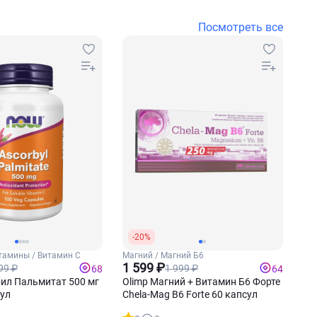
Посмотреть все
-20%
тамины / Витамин С
Магний / Магний Б6
1 599 ₽
99 ₽
1 999 ₽
68
64
ил Пальмитат 500 мг
Olimp Магний + Витамин Б6 Форте
сул
Chela-Mag B6 Forte 60 капсул