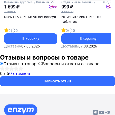
Витамины группы Б / Витамин Б6
Отдельные витамины /
9 ₽ / шт
1 699 ₽
Витамин С
999 ₽
68
40
1 999 ₽
1 200 ₽
NOW П-5-Ф 50 мг 90 вег капсул
NOW Витамин С-500 100
таблеток
0
0
0
0
В корзину
В корзину
Доставим
07.08.2026
Доставим
07.08.2026
Отзывы и вопросы о товаре
Отзывы о товаре
Вопросы и ответы о товаре
0 / 5
0 отзывов
Написать отзыв