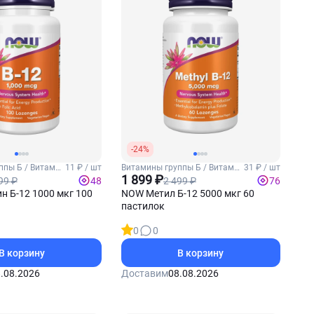
-24%
ппы Б / Витамин
11 ₽ / шт
Витамины группы Б / Витамин
31 ₽ / шт
Б12
1 899 ₽
99 ₽
2 499 ₽
48
76
 Б-12 1000 мкг 100
NOW Метил Б-12 5000 мкг 60
пастилок
0
0
В корзину
В корзину
.08.2026
Доставим
08.08.2026