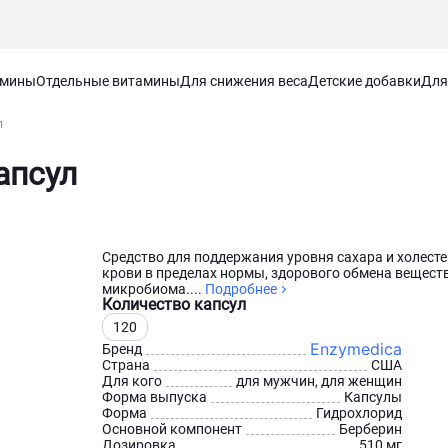
амины
Отдельные витамины
Для снижения веса
Детские добавки
Для
л
апсул
Средство для поддержания уровня сахара и холесте
крови в пределах нормы, здорового обмена веществ
микробиома....
Подробнее
Количество капсул
120
Enzymedica
Бренд
Страна
США
Для кого
для мужчин, для женщин
Форма выпуска
Капсулы
Форма
Гидрохлорид
Основной компонент
Берберин
Дозировка
510 мг