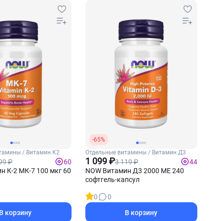
-65%
тамины / Витамин К2
Отдельные витамины / Витамин Д3
1 099 ₽
99 ₽
3 119 ₽
60
44
 К-2 МК-7 100 мкг 60
NOW Витамин Д3 2000 МЕ 240
софтгель-капсул
0
0
В корзину
В корзину