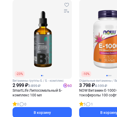
-23%
-10%
Витамины группы Б / Б - комплекс
Отдельные витамины / В
2 999 ₽
3 798 ₽
3 899 ₽
4 199 ₽
60
SmartLife Липосомальный Б-
NOW Витамин Е-1000
комплекс 100 мл
токоферолы 100 софт
0
0
5
1
В корзину
В корзин