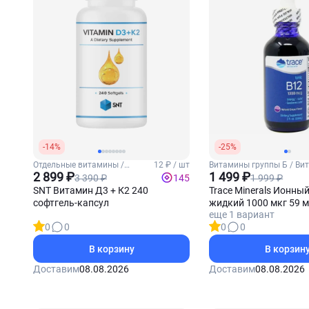
-14%
-25%
Отдельные витамины /
12 ₽ / шт
Витамины группы Б / Ви
Витамины Д3 и К2
2 899 ₽
1 499 ₽
3 390 ₽
1 999 ₽
145
SNT Витамин Д3 + К2 240
Trace Minerals Ионны
софтгель-капсул
жидкий 1000 мкг 59 
еще 1 вариант
(Виноград)
0
0
0
0
В корзину
В корзин
Доставим
08.08.2026
Доставим
08.08.2026