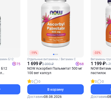
-19%
-33%
тамин Б12
Отдельные витамины / Витамин С
Витамины гру
1 699 ₽
Б12
1 199 ₽
2 099 ₽
1 7
75
68
й Б12
NOW Аскорбил Пальмитат 500 мг
NOW Витамин
мл
100 вег капсул
пастилок
0
0
0
0
у
В корзину
Доставим
08.08.2026
Доставим
08