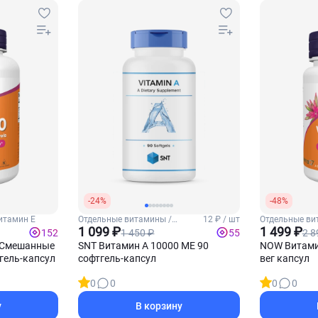
-24%
-48%
итамин Е
Отдельные витамины /
12 ₽ / шт
Отдельные ви
Витамин А
1 099 ₽
1 499 ₽
1 450 ₽
2 8
152
55
 Смешанные
SNT Витамин А 10000 МЕ 90
NOW Витамин
гель-капсул
софтгель-капсул
вег капсул
0
0
0
0
у
В корзину