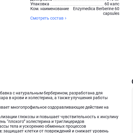
Упаковка
60 капс
Ком. наименование
Enzymedica Berberine 60
capsules
Смотреть состав
обавка с натуральным берберином, разработана для
ара в крови и холестерина, а также улучшения работы
вает многопрофильное оздоравливающее действие на
лизации глюкозы и повышает чувствительность к инсулину
нь “плохого” холестерина и триглицеридов
ассы тела и ускорению обменных процессов
е:
защищает клетки от повреждений и снижает уровень