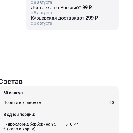
c 8 августа
Доставка по России
от 99 ₽
c 8 августа
Курьерская доставка
от 299 ₽
c 8 августа
Состав
60 капсул
Порций в упаковке
60
В одной порции:
Гидрохлорид берберина 95
510 мг
-
% (кора и корни)