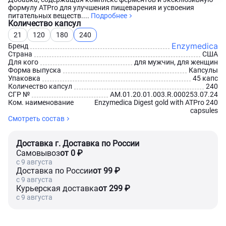
формулу ATPro для улучшения пищеварения и усвоения
питательных веществ....
Подробнее
Количество капсул
21
120
180
240
Enzymedica
Бренд
Страна
США
Для кого
для мужчин, для женщин
Форма выпуска
Капсулы
Упаковка
45 капс
Количество капсул
240
СГР №
AM.01.20.01.003.R.000253.07.24
Ком. наименование
Enzymedica Digest gold with ATPro 240
capsules
Смотреть состав
Доставка г. Доставка по России
Самовывоз
от 0 ₽
c 9 августа
Доставка по России
от 99 ₽
c 9 августа
Курьерская доставка
от 299 ₽
c 9 августа