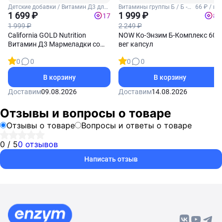
Детские добавки / Витамин Д3 для
Витамины группы Б / Б -
66 ₽ / шт
детей
1 699 ₽
комплекс
1 999 ₽
17
80
1 999 ₽
2 249 ₽
California GOLD Nutrition
NOW Ко-Энзим Б-Комплекс 60
Витамин Д3 Мармеладки со
вег капсул
вкусом ягодный микс 90
0
0
0
0
мармеладок
В корзину
В корзину
Доставим
09.08.2026
Доставим
14.08.2026
Отзывы и вопросы о товаре
Отзывы о товаре
Вопросы и ответы о товаре
0 / 5
0 отзывов
Написать отзыв