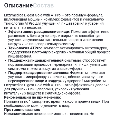
Описание
Состав
Enzymedica Digest Gold with ATPro — это премиум-формула,
включающая мощный комплекс ферментов и уникальную
технологию ATPro для улучшения пищеварения и усвоения
питательных веществ.
Эффективное расщепление пищи:
Помогает эффективно
расщеплять белки, углеводы и жиры, что способствует
улучшению усвоения питательных веществ и снижению
нагрузки на пищеварительную систему.
Технология ATPro:
Помогает активировать митохондрии,
поддерживая клеточную энергию и улучшая общий процесс
пищеварения.
Поддержка пищеварительной системы:
Способствует
нормализации процессов переваривания пищи, уменьшая
симптомы тяжести, вздутия и дискомфорта.
Поддержка здоровья кишечника:
Ферменты помогают
улучшить микрофлору кишечника, обеспечивая лучшее
переваривание пищи и поддержку здоровой микробиоты.
Enzymedica Digest Gold with ATPro — это эффективная добавка
для улучшения пищеварения, ускорения усвоения
питательных веществ и снятия дискомфорта.
Рекомендации по применению:
Принимать по 1 капсуле во время каждого приема пищи. При
необходимости можно увеличить дозу.
Противопоказания:
Индивидуальная непереносимость ингредиентов. Не