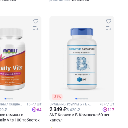
-31%
ины / Общие
15 ₽ / шт
Витамины группы Б / Б -
78 ₽ / шт
комплекс
2 349 ₽
99 ₽
3 420 ₽
64
117
витамины и
SNT Коэнзим Б-Комплекс 60 вег
ily Vits 100 таблеток
капсул