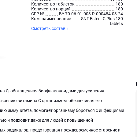
Количество таблеток
180
Количество порций
180
СГР №
BY.70.06.01.003.R.000484.03.24
Ком. наименование
SNT Ester - C Plus 180
tablets
Смотреть состав
ина C, обогащенная биофлавоноидами для усиления
своению витамина C организмом, обеспечивая его
нию иммунитета, помогает организму бороться с инфекциями
ью и подходит даже для людей с повышенной
ых радикалов, предотвращая преждевременное старение и