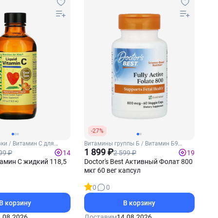
-27%
ки / Витамин С для
Витамины группы Б / Витамин Б9
(Фолиевая кислота)
1 899 ₽
99 ₽
2 599 ₽
14
19
тамин С жидкий 118,5
Doctor's Best Активный Фолат 800
мкг 60 вег капсул
0
0
В корзину
В корзину
.08.2026
Доставим
14.08.2026