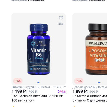
-25%
-24%
Витамины группы Б / Витамин
11 ₽ / шт
Детские добавки / Витам
Б6
1 199 ₽
детей
1 899 ₽
1 599 ₽
2 499 ₽
36
Life Extension Витамин Б6 250 мг
Dr. Mercola Липосом
100 вег капсул
Витамин С для детей 