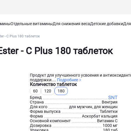
амины
Отдельные витамины
Для снижения веса
Детские добавки
Для
r - C Plus 180 таблеток
ter - C Plus 180 таблеток
Продукт для улучшенного усвоения и антиоксидант
поддержки....
Подробнее
Количество таблеток
60
120
180
SNT
Бренд
Страна
Венгрия
Для кого
для мужчин, для женщин
Форма выпуска
Таблетки
Форма
Аскорбат кальция
Основной компонент
Витамин С
Дозировка
1000 мг
Упаковка
180 таб