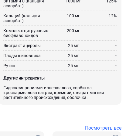
Витамин С (кальция
1000 мг
1125%
аскорбат)
Кальций (кальция
100 мг
12%
аскорбат)
Комплекс цитрусовых
200 мг
-
биофлавоноидов
Экстракт ацеролы
25 мг
-
Плоды шиповника
25 мг
-
Рутин
25 мг
-
Другие ингредиенты
Гидроксипропилметилцелюллоза, сорбитол,
кроскармеллоза натрия, кремний, стеарат магния
растительного происхождения, оболочка.
Посмотреть все