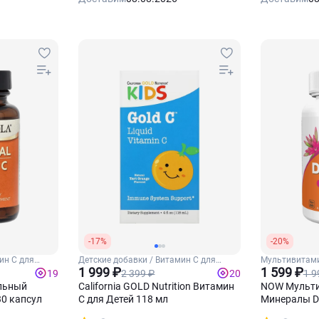
-17%
-20%
ин С для
Детские добавки / Витамин С для
Мультивитам
детей
1 999 ₽
витамины
1 599 ₽
2 399 ₽
1 9
19
20
альный
California GOLD Nutrition Витамин
NOW Мульти
30 капсул
С для Детей 118 мл
Минералы Da