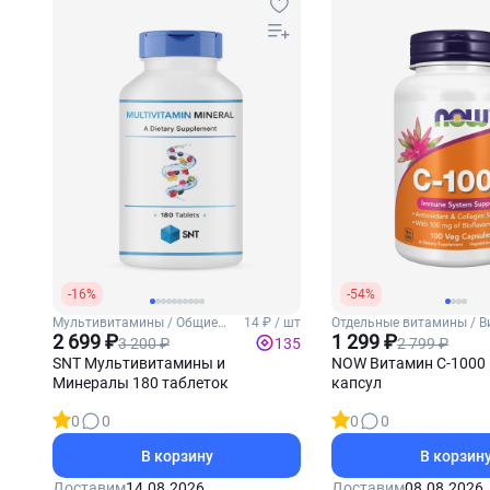
-16%
-54%
Мультивитамины / Общие
14 ₽ / шт
Отдельные витамины / В
витамины
2 699 ₽
1 299 ₽
3 200 ₽
2 799 ₽
135
SNT Мультивитамины и
NOW Витамин С-1000 
Минералы 180 таблеток
капсул
0
0
0
0
В корзину
В корзин
Доставим
14.08.2026
Доставим
08.08.2026