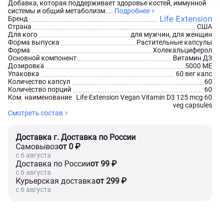
Добавка, которая поддерживает здоровье костей, иммунной
системы и общий метаболизм....
Подробнее
Life Extension
Бренд
Страна
США
Для кого
для мужчин, для женщин
Форма выпуска
Растительные капсулы
Форма
Холекальциферол
Основной компонент
Витамин Д3
Дозировка
5000 МЕ
Упаковка
60 вег капс
Количество капсул
60
Количество порций
60
Ком. наименование
Life Extension Vegan Vitamin D3 125 mcg 60
veg capsules
Смотреть состав
Доставка г. Доставка по России
Самовывоз
от 0 ₽
c 6 августа
Доставка по России
от 99 ₽
c 6 августа
Курьерская доставка
от 299 ₽
c 6 августа