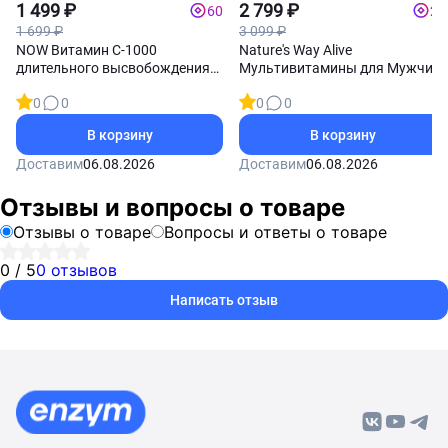
1 499 ₽
витамины
2 799 ₽
60
28
1 699 ₽
3 099 ₽
NOW Витамин С-1000
Nature's Way Alive
длительного высвобождения
Мультивитамины для Мужчин
100 таблеток
50+ 75 мармеладок
0
0
0
0
В корзину
В корзину
Доставим
06.08.2026
Доставим
06.08.2026
Отзывы и вопросы о товаре
Отзывы о товаре
Вопросы и ответы о товаре
0 / 5
0 отзывов
Написать отзыв