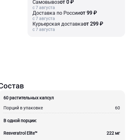
Самовывоз
от 0 ₽
c 7 августа
Доставка по России
от 99 ₽
c 7 августа
Курьерская доставка
от 299 ₽
c 7 августа
Состав
60 растительных капсул
Порций в упаковке
60
В одной порции:
Resveratrol Elite™
222 мг