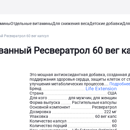
амины
Отдельные витамины
Для снижения веса
Детские добавки
Для
ый Ресвератрол 60 вег капсул
ованный Ресвератрол 60 вег к
Это мощная антиоксидантная добавка, созданная 
поддержания здоровья сердца, защиты клеток от с
улучшения метаболических процессов....
Подробне
Life Extension
Бренд
Страна
США
Для кого
для мужчин, для женщин
Форма выпуска
Растительные капсулы
Основной компонент
Ресвератрол
Дозировка
222 мг
Упаковка
60 вег капс
Количество капсул
60
Количество порций
60