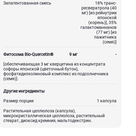
Запатентованная смесь
18% транс-
ресвератрола (40
мг) [из рейнутрии
японской
(корень)], 35%
галактоманнанов
(77 мг) [из
пажитника
(семя)]
Фитосома Bio-Quercetin®
9 мг
-
[обеспечивающая 3 мг кверцетина из концентрата
софоры японской (цветочный бутон),
фосфатидилхолиновый комплекс из подсолнечника
(семя)].
Другие ингредиенты
Размер порции
1 капсула
Растительная целлюлоза (капсула),
микрокристаллическая целлюлоза, растительный
стеарат, диоксид кремния, мальтодекстрин.