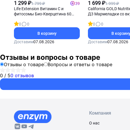
Витамин С
1 299 ₽
детей
1 699 ₽
1 799 ₽
1 999 ₽
39
Life Extension Витамин С и
California GOLD Nutri
фитосомы Био-Кверцетина 60
Д3 Мармеладки со в
таблеток
ягодный микс 90 мар
0
0
0
0
В корзину
В корзин
Доставим
07.08.2026
Доставим
07.08.2026
Отзывы и вопросы о товаре
Отзывы о товаре
Вопросы и ответы о товаре
0 / 5
0 отзывов
Компания
О нас