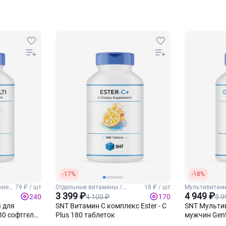
-17%
-18%
кие
79 ₽ / шт
Отдельные витамины /
18 ₽ / шт
Мультивитами
Витамин С
3 399 ₽
витамины
4 949 ₽
4 100 ₽
5 9
240
170
 для
SNT Витамин С комплекс Ester - C
SNT Мульти
80 софтгель-
Plus 180 таблеток
мужчин Gent`
капсул