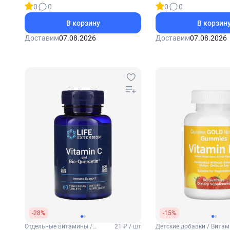
0
0
0
0
В корзину
В корзин
Доставим
07.08.2026
Доставим
07.08.2026
-28%
-15%
Отдельные витамины /
21 ₽ / шт
Детские добавки / Витам