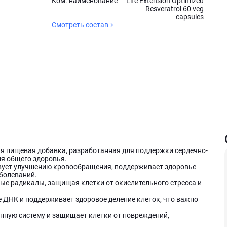
Ком. наименование
Life Extension Optimized
Resveratrol 60 veg
capsules
Смотреть состав
вная пищевая добавка, разработанная для поддержки сердечно-
ия общего здоровья.
ует улучшению кровообращения, поддерживает здоровье
аболеваний.
е радикалы, защищая клетки от окислительного стресса и
 ДНК и поддерживает здоровое деление клеток, что важно
нную систему и защищает клетки от повреждений,