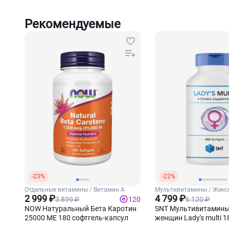
Рекомендуемые
-23%
-22%
Отдельные витамины / Витамин А
Мультивитамины / Женс
2 999 ₽
витамины
4 799 ₽
3 899 ₽
6 120 ₽
120
NOW Натуральный Бета Каротин
SNT Мультивитамины
25000 МЕ 180 софтгель-капсул
женщин Lady's multi 1
капсул