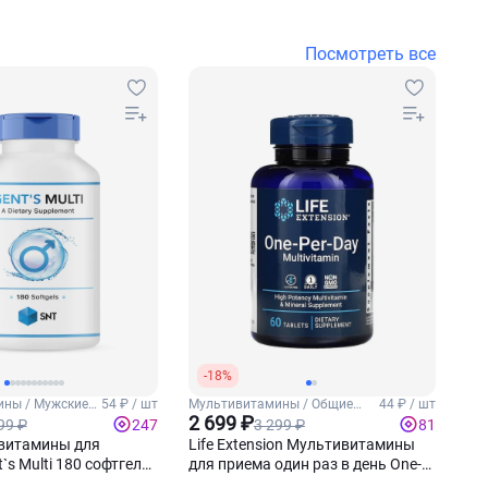
Посмотреть все
-18%
ны / Мужские
54 ₽ / шт
Мультивитамины / Общие
44 ₽ / шт
витамины
2 699 ₽
99 ₽
3 299 ₽
247
81
витамины для
Life Extension Мультивитамины
s Multi 180 софтгель-
для приема один раз в день One-
Per-Day 60 таблеток