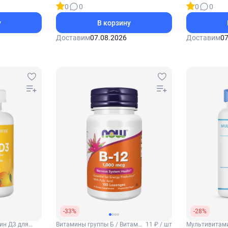
0
0
0
0
у
В корзину
Доставим
07.08.2026
Доставим
07
-33%
-28%
ин Д3 для
Витамины группы Б / Витамин
11 ₽ / шт
Мультивитам