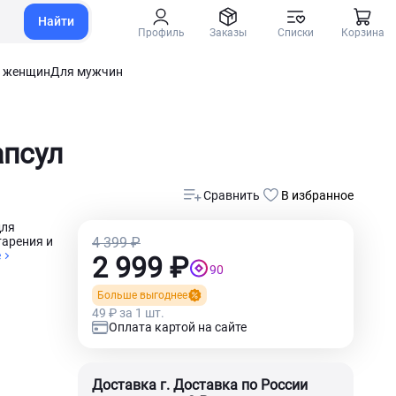
Найти
Профиль
Заказы
Списки
Корзина
 женщин
Для мужчин
апсул
Сравнить
В избранное
для
тарения и
4 399 ₽
е
2 999 ₽
90
Больше выгоднее
49 ₽ за 1 шт.
Оплата картой на сайте
Доставка г. Доставка по России