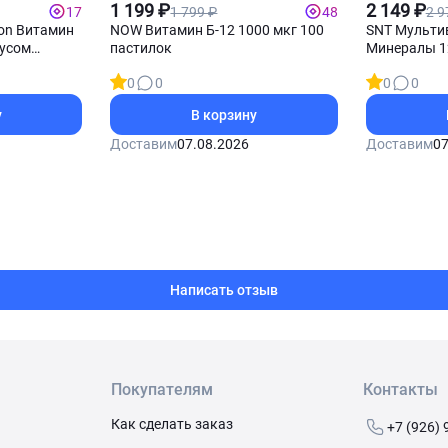
Б12
1 199 ₽
витамины
2 149 ₽
1 799 ₽
2 9
17
48
tion Витамин
NOW Витамин Б-12 1000 мкг 100
SNT Мульти
кусом
пастилок
Минералы 1
меладок
0
0
0
0
у
В корзину
Доставим
07.08.2026
Доставим
07
Написать отзыв
Покупателям
Контакты
Как сделать заказ
+7 (926) 